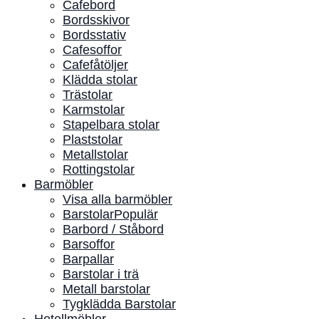
Cafebord
Bordsskivor
Bordsstativ
Cafesoffor
Cafefåtöljer
Klädda stolar
Trästolar
Karmstolar
Stapelbara stolar
Plaststolar
Metallstolar
Rottingstolar
Barmöbler
Visa alla barmöbler
Barstolar
Barbord / Ståbord
Barsoffor
Barpallar
Barstolar i trä
Metall barstolar
Tygklädda Barstolar