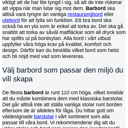
viktigt att de har lite tyngd i sig, så att de inte riskerar
att vippa när man lutar sig mot dem.
Barbord
ska
alltså vara tyngre än vanliga
restaurangbord
eller
utebord
för att fylla sin funktion. Ett bra bord ska
också ha en yta som är enkel att torka av. Det ska gå
snabbt att torka av såväl matfläckar som all dryck som
har spillts ut på bordsytan. Alla bord i vårt utbud
uppfyller våra höga krav på kvalitet, komfort och
design. Därför kan du beställa vilket bord som helst
och bli nöjd med vad som levereras.
Välj barbord som passar den miljö du
vill skapa
De flesta
barbord
är runt 110 cm höga, vilket innebär
att du måste kombinera dem med klassiska barstolar.
Det går alltså inte att ställa vanliga stolar runt borden
eftersom de är alldeles för låga. Du hittar gott om
väldesignade
barstolar
i vårt sortiment som alla
passar till våra bord. Vi rekommenderar dig att du