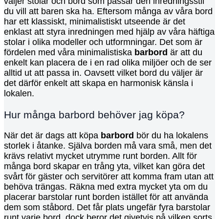
väljer stolar och bord som passar den inredningsstil
du vill att baren ska ha. Eftersom många av våra bord
har ett klassiskt, minimalistiskt utseende är det
enklast att styra inredningen med hjälp av våra häftiga
stolar i olika modeller och utformningar. Det som är
fördelen med våra minimalistiska
barbord
är att du
enkelt kan placera de i en rad olika miljöer och de ser
alltid ut att passa in. Oavsett vilket bord du väljer är
det därför enkelt att skapa en harmonisk känsla i
lokalen.
Hur många barbord behöver jag köpa?
När det är dags att köpa
barbord
bör du ha lokalens
storlek i åtanke. Själva borden må vara små, men det
krävs relativt mycket utrymme runt borden. Allt för
många bord skapar en trång yta, vilket kan göra det
svårt för gäster och servitörer att komma fram utan att
behöva trängas. Räkna med extra mycket yta om du
placerar barstolar runt borden istället för att använda
dem som ståbord. Det får plats ungefär fyra barstolar
runt varje bord, dock beror det givetvis på vilken sorts