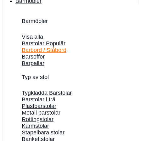
Barmöbler
Barmöbler
Visa alla
Barstolar
Barbord / Ståbord
Barsoffor
Barpallar
Typ av stol
Tygklädda Barstolar
Barstolar i trä
Plastbarstolar
Metall barstolar
Rottingstolar
Karmstolar
Stapelbara stolar
Bankettstolar