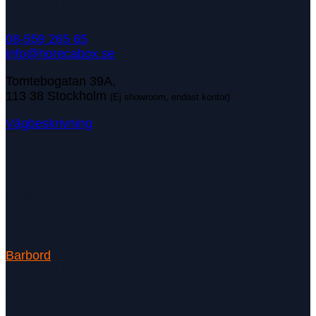
Kontaktuppgifter
08-559 265 65
info@horecabox.se
Tomtebogatan 39A,
113 38 Stockholm
(Ej showroom, endast kontor)
Vägbeskrivning
Populär
Restauranginredning
Cafeinredning
Restaurangbord
Restaurangsoffor
Barstolar
Barbord
Hotellmöbler
Utemöbler
Upptäck mer