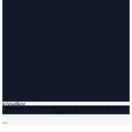
Utestolar
Utebord
Restaurangstolar
Cafestolar
Cafebord
Cafesoffor
Hotellstolar
Eventstolar
Kundtjänst
Kontakta oss
Inredningshjälp
Om Horecabox
Referenser
Frågor & Svar
Sidkarta
Integritetspolicy
Köpvillkor
Copyright 2026 ©
Horecabox
är en del av Merkatum AB. Org.nr:
556955-6953