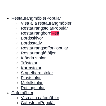
Restaurangmöbler
Visa alla restaurangmöbler
Restaurangstolar
Restaurangbord
Bordsskivor
Bordsstativ
Restaurangsoffor
Restaurangfåtöljer
Klädda stolar
Trästolar
Karmstolar
Stapelbara stolar
Plaststolar
Metallstolar
Rottingstolar
Cafemöbler
Visa alla cafemöbler
Cafestolar