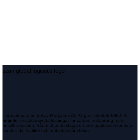
scan global logistics logo
Horecabox är en del av Merkatum AB, Org.nr: 556955-6953. Vi
erbjuder skräddarsydda lösningar för caféer, restaurang- och
hotellbranschen. Vårt mål är att skapa en unik upplevelse för dina
kunder, där kvalitet och omtanke står i fokus.