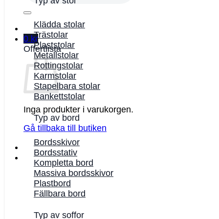
Typ av stol
Klädda stolar
Trästolar
0
kr
Plaststolar
Offertlista
Metallstolar
Rottingstolar
Karmstolar
Stapelbara stolar
Bankettstolar
Inga produkter i varukorgen.
Typ av bord
Gå tillbaka till butiken
Bordsskivor
Bordsstativ
Kompletta bord
Massiva bordsskivor
Plastbord
Fällbara bord
Typ av soffor