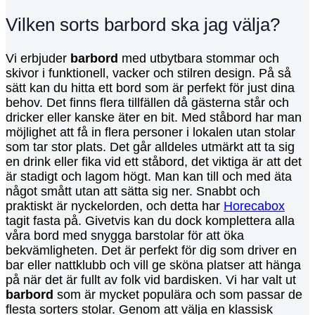
Vilken sorts barbord ska jag välja?
Vi erbjuder
barbord
med utbytbara stommar och
skivor i funktionell, vacker och stilren design. På så
sätt kan du hitta ett bord som är perfekt för just dina
behov. Det finns flera tillfällen då gästerna står och
dricker eller kanske äter en bit. Med ståbord har man
möjlighet att få in flera personer i lokalen utan stolar
som tar stor plats. Det går alldeles utmärkt att ta sig
en drink eller fika vid ett ståbord, det viktiga är att det
är stadigt och lagom högt. Man kan till och med äta
något smått utan att sätta sig ner. Snabbt och
praktiskt är nyckelorden, och detta har
Horecabox
tagit fasta på. Givetvis kan du dock komplettera alla
våra bord med snygga barstolar för att öka
bekvämligheten. Det är perfekt för dig som driver en
bar eller nattklubb och vill ge sköna platser att hänga
på när det är fullt av folk vid bardisken. Vi har valt ut
barbord
som är mycket populära och som passar de
flesta sorters stolar. Genom att välja en klassisk