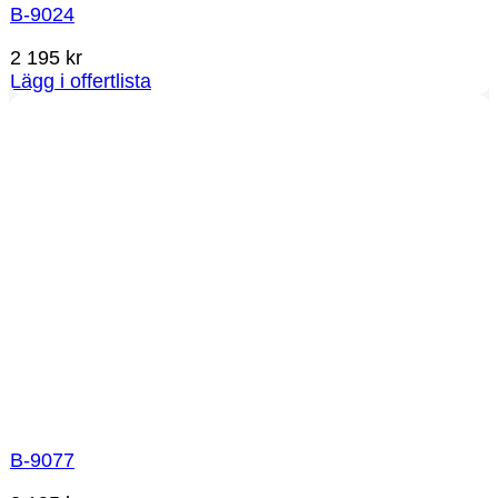
B-9024
2 195
kr
Lägg i offertlista
B-9077