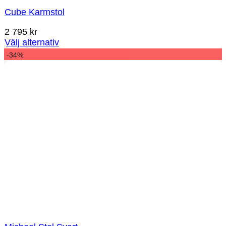
Cube Karmstol
2 795
kr
Välj alternativ
-34%