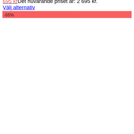
695
kr
Det nuvarande priset är: 2 695 kr.
Välj alternativ
-55%