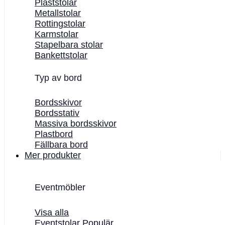
Plaststolar
Metallstolar
Rottingstolar
Karmstolar
Stapelbara stolar
Bankettstolar
Typ av bord
Bordsskivor
Bordsstativ
Massiva bordsskivor
Plastbord
Fällbara bord
Mer produkter
Eventmöbler
Visa alla
Eventstolar