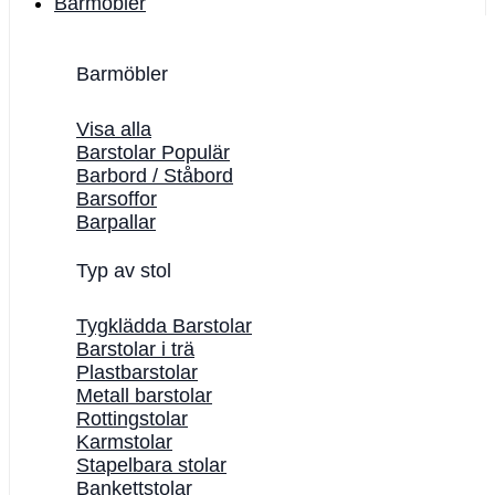
Barmöbler
Barmöbler
Visa alla
Barstolar
Barbord / Ståbord
Barsoffor
Barpallar
Typ av stol
Tygklädda Barstolar
Barstolar i trä
Plastbarstolar
Metall barstolar
Rottingstolar
Karmstolar
Stapelbara stolar
Bankettstolar