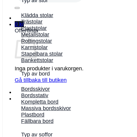
Typ av stol
Klädda stolar
Trästolar
0
kr
Plaststolar
Offertlista
Metallstolar
Rottingstolar
Karmstolar
Stapelbara stolar
Bankettstolar
Inga produkter i varukorgen.
Typ av bord
Gå tillbaka till butiken
Bordsskivor
Bordsstativ
Kompletta bord
Massiva bordsskivor
Plastbord
Fällbara bord
Typ av soffor