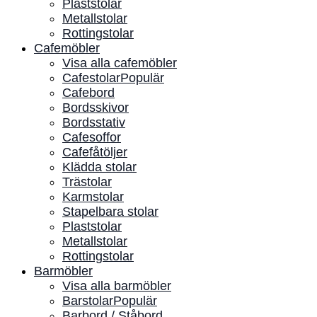
Plaststolar
Metallstolar
Rottingstolar
Cafemöbler
Visa alla cafemöbler
Cafestolar
Cafebord
Bordsskivor
Bordsstativ
Cafesoffor
Cafefåtöljer
Klädda stolar
Trästolar
Karmstolar
Stapelbara stolar
Plaststolar
Metallstolar
Rottingstolar
Barmöbler
Visa alla barmöbler
Barstolar
Barbord / Ståbord