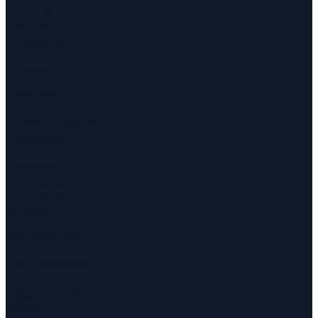
Barstolar
Barbord
Hotellmöbler
Utemöbler
Upptäck mer
Utestolar
Utebord
Restaurangstolar
Cafestolar
Cafebord
Cafesoffor
Hotellstolar
Eventstolar
Kundtjänst
Kontakta oss
Inredningshjälp
Om Horecabox
Referenser
Frågor & Svar
Sidkarta