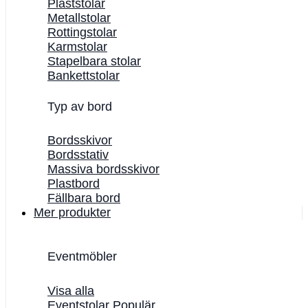
Plaststolar
Metallstolar
Rottingstolar
Karmstolar
Stapelbara stolar
Bankettstolar
Typ av bord
Bordsskivor
Bordsstativ
Massiva bordsskivor
Plastbord
Fällbara bord
Mer produkter
Eventmöbler
Visa alla
Eventstolar