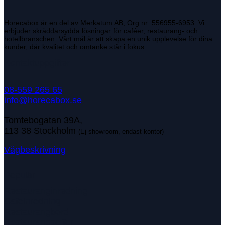
Horecabox är en del av Merkatum AB, Org.nr: 556955-6953. Vi
erbjuder skräddarsydda lösningar för caféer, restaurang- och
hotellbranschen. Vårt mål är att skapa en unik upplevelse för dina
kunder, där kvalitet och omtanke står i fokus.
Kontaktuppgifter
08-559 265 65
info@horecabox.se
Tomtebogatan 39A,
113 38 Stockholm
(Ej showroom, endast kontor)
Vägbeskrivning
Populär
Restauranginredning
Cafeinredning
Restaurangbord
Restaurangsoffor