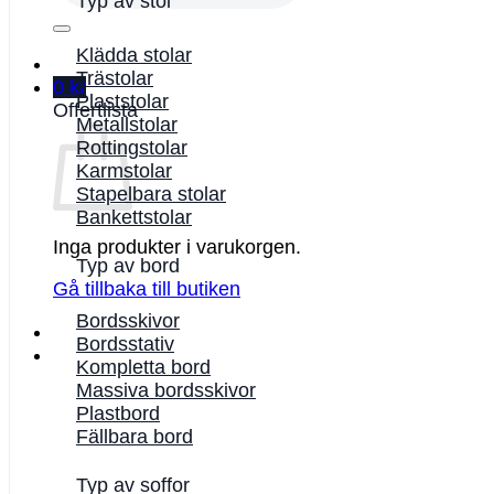
Typ av stol
Klädda stolar
Trästolar
0
kr
Plaststolar
Offertlista
Metallstolar
Rottingstolar
Karmstolar
Stapelbara stolar
Bankettstolar
Inga produkter i varukorgen.
Typ av bord
Gå tillbaka till butiken
Bordsskivor
Bordsstativ
Kompletta bord
Massiva bordsskivor
Plastbord
Fällbara bord
Typ av soffor