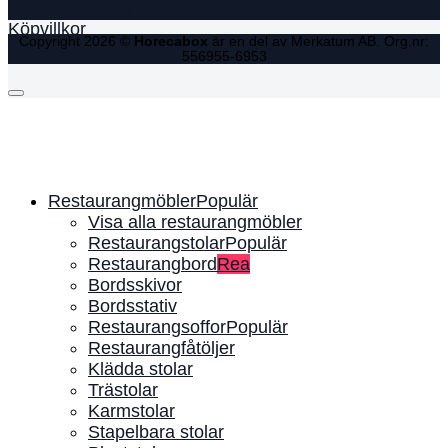
Integritetspolicy
Köpvillkor
Copyright 2026 ©
Horecabox
är en del av Merkatum AB. Org.nr:
556955-6953
Restaurangmöbler
Visa alla restaurangmöbler
Restaurangstolar
Restaurangbord
Bordsskivor
Bordsstativ
Restaurangsoffor
Restaurangfåtöljer
Klädda stolar
Trästolar
Karmstolar
Stapelbara stolar