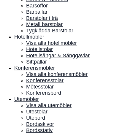
Barsoffor
Barpallar
Barstolar i trä
Metall barstolar
Tygklädda Barstolar
Hotellmöbler
Visa alla hotellmöbler
Hotellstolar
Hotellsängar & Sänggavlar
Sittpallar
Konferensmöbler
Visa alla konferensmöbler
Konferensstolar
Mötesstolar
Konferensbord
Utemöbler
Visa alla utemöbler
Utestolar
Utebord
Bordsskivor
Bordsstativ