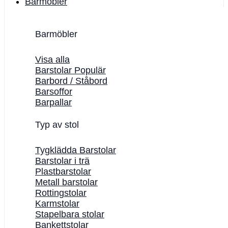
Barmöbler
Barmöbler
Visa alla
Barstolar
Barbord / Ståbord
Barsoffor
Barpallar
Typ av stol
Tygklädda Barstolar
Barstolar i trä
Plastbarstolar
Metall barstolar
Rottingstolar
Karmstolar
Stapelbara stolar
Bankettstolar