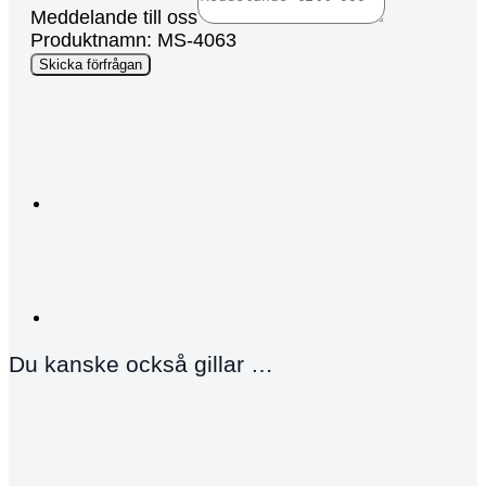
Meddelande till oss
Produktnamn: MS-4063
Page
Skicka förfrågan
Layout
URL
Du kanske också gillar …