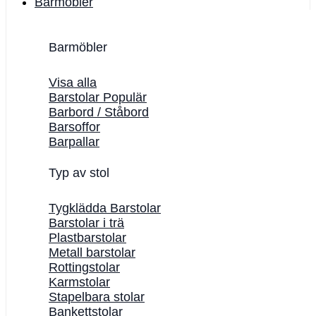
Barmöbler
Barmöbler
Visa alla
Barstolar
Barbord / Ståbord
Barsoffor
Barpallar
Typ av stol
Tygklädda Barstolar
Barstolar i trä
Plastbarstolar
Metall barstolar
Rottingstolar
Karmstolar
Stapelbara stolar
Bankettstolar