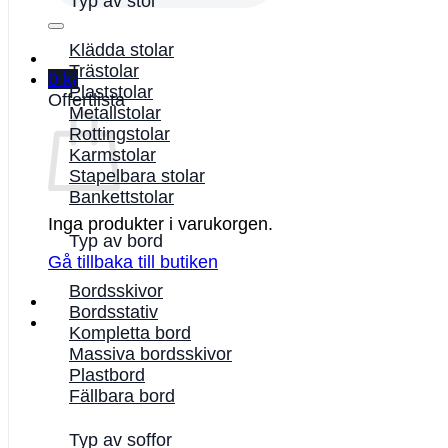
Typ av stol
Klädda stolar
Trästolar
0
kr
Plaststolar
Offertlista
Metallstolar
Rottingstolar
Karmstolar
Stapelbara stolar
Bankettstolar
Inga produkter i varukorgen.
Typ av bord
Gå tillbaka till butiken
Bordsskivor
Bordsstativ
Kompletta bord
Massiva bordsskivor
Plastbord
Fällbara bord
Typ av soffor