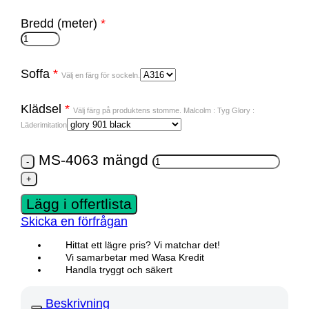
Bredd (meter)
*
Soffa
*
Välj en färg för sockeln.
Klädsel
*
Välj färg på produktens stomme. Malcolm : Tyg Glory :
Läderimitation
MS-4063 mängd
Lägg i offertlista
Skicka en förfrågan
Hittat ett lägre pris? Vi matchar det!
Vi samarbetar med Wasa Kredit
Handla tryggt och säkert
Beskrivning