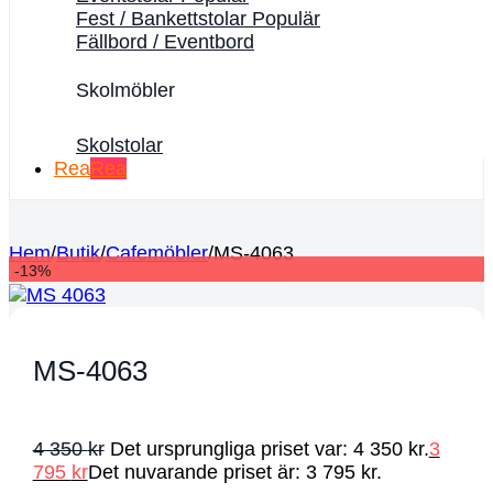
Fest / Bankettstolar
Fällbord / Eventbord
Skolmöbler
Skolstolar
Rea
Hem
/
Butik
/
Cafemöbler
/
MS-4063
-13%
MS-4063
4 350
kr
Det ursprungliga priset var: 4 350 kr.
3
795
kr
Det nuvarande priset är: 3 795 kr.