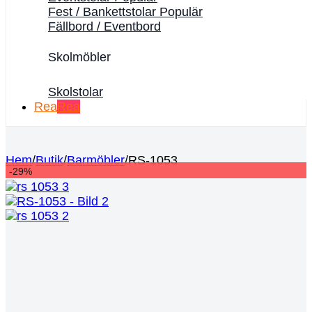
Fest / Bankettstolar
Fällbord / Eventbord
Skolmöbler
Skolstolar
Rea
Hem
/
Butik
/
Barmöbler
/
RS-1053
-29%