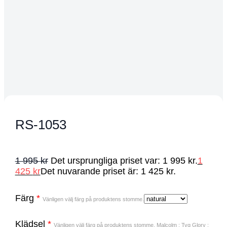
RS-1053
1 995
kr
Det ursprungliga priset var: 1 995 kr.
1
425
kr
Det nuvarande priset är: 1 425 kr.
Färg
*
Vänligen välj färg på produktens stomme.
Klädsel
*
Vänligen välj färg på produktens stomme. Malcolm : Tyg Glory :