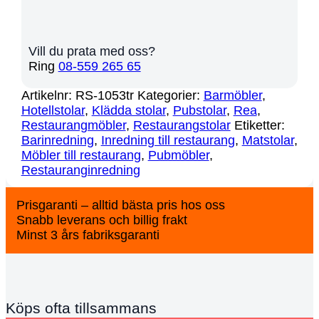
Vill du prata med oss?
Ring
08-559 265 65
Artikelnr:
RS-1053tr
Kategorier:
Barmöbler
,
Hotellstolar
,
Klädda stolar
,
Pubstolar
,
Rea
,
Restaurangmöbler
,
Restaurangstolar
Etiketter:
Barinredning
,
Inredning till restaurang
,
Matstolar
,
Möbler till restaurang
,
Pubmöbler
,
Restauranginredning
Prisgaranti – alltid bästa pris hos oss
Snabb leverans och billig frakt
Minst 3 års fabriksgaranti
Köps ofta tillsammans