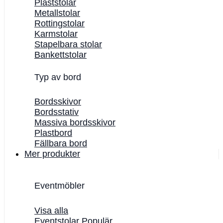
Plaststolar
Metallstolar
Rottingstolar
Karmstolar
Stapelbara stolar
Bankettstolar
Typ av bord
Bordsskivor
Bordsstativ
Massiva bordsskivor
Plastbord
Fällbara bord
Mer produkter
Eventmöbler
Visa alla
Eventstolar