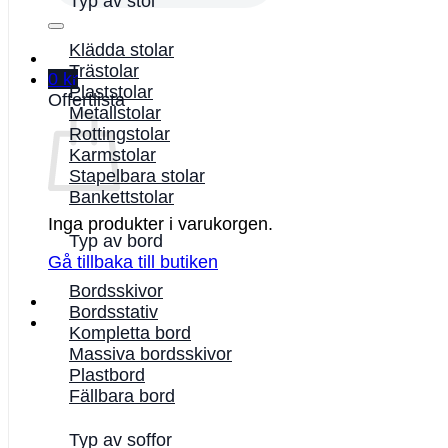
Typ av stol
Klädda stolar
Trästolar
0
kr
Plaststolar
Offertlista
Metallstolar
Rottingstolar
Karmstolar
Stapelbara stolar
Bankettstolar
Inga produkter i varukorgen.
Typ av bord
Gå tillbaka till butiken
Bordsskivor
Bordsstativ
Kompletta bord
Massiva bordsskivor
Plastbord
Fällbara bord
Typ av soffor