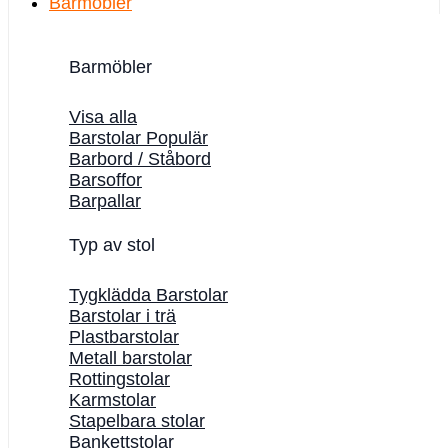
Barmöbler
Barmöbler
Visa alla
Barstolar
Barbord / Ståbord
Barsoffor
Barpallar
Typ av stol
Tygklädda Barstolar
Barstolar i trä
Plastbarstolar
Metall barstolar
Rottingstolar
Karmstolar
Stapelbara stolar
Bankettstolar