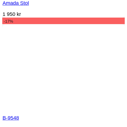
Amada Stol
1 950
kr
-17%
B-9548