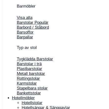
Barmöbler
Visa alla
Barstolar
Barbord / Ståbord
Barsoffor
Barpallar
Typ av stol
Tygklädda Barstolar
Barstolar i trä
Plastbarstolar
Metall barstolar
Rottingstolar
Karmstolar
Stapelbara stolar
Bankettstolar
Hotellmöbler
Hotellstolar
Hotellsängar & Sänggavlar