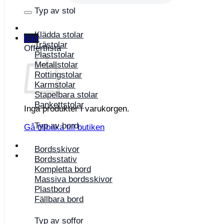
Typ av stol
Klädda stolar
0
kr
Trästolar
Offertlista
Plaststolar
Metallstolar
Rottingstolar
Karmstolar
Stapelbara stolar
Bankettstolar
Inga produkter i varukorgen.
Typ av bord
Gå tillbaka till butiken
Bordsskivor
Bordsstativ
Kompletta bord
Massiva bordsskivor
Plastbord
Fällbara bord
Typ av soffor