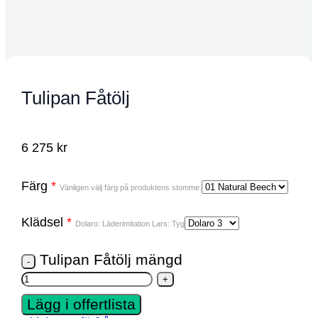
Tulipan Fåtölj
6 275
kr
Färg
*
Vänligen välj färg på produktens stomme.
Klädsel
*
Dolaro: Läderimitation Lars: Tyg
Tulipan Fåtölj mängd
Lägg i offertlista