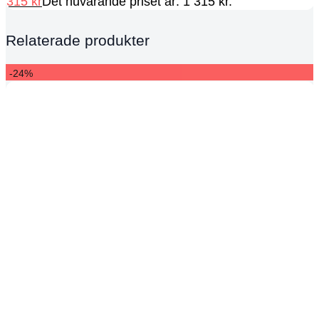
315
kr
Det nuvarande priset är: 1 315 kr.
Relaterade produkter
-24%