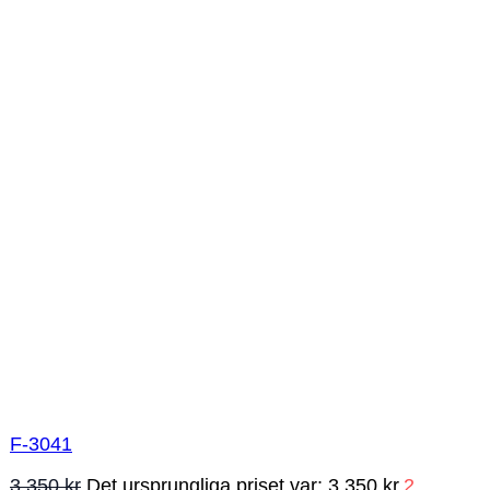
F-3041
3 350
kr
Det ursprungliga priset var: 3 350 kr.
2