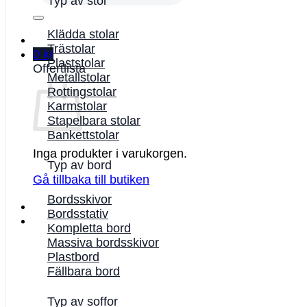
Typ av stol
Klädda stolar
Trästolar
0
kr
Plaststolar
Offertlista
Metallstolar
Rottingstolar
Karmstolar
Stapelbara stolar
Bankettstolar
Inga produkter i varukorgen.
Typ av bord
Gå tillbaka till butiken
Bordsskivor
Bordsstativ
Kompletta bord
Massiva bordsskivor
Plastbord
Fällbara bord
Typ av soffor