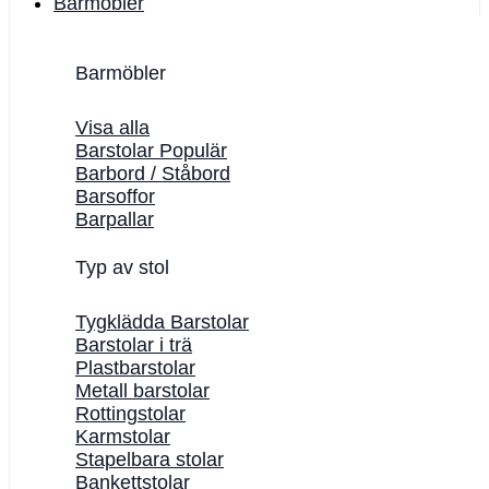
Barmöbler
Barmöbler
Visa alla
Barstolar
Barbord / Ståbord
Barsoffor
Barpallar
Typ av stol
Tygklädda Barstolar
Barstolar i trä
Plastbarstolar
Metall barstolar
Rottingstolar
Karmstolar
Stapelbara stolar
Bankettstolar