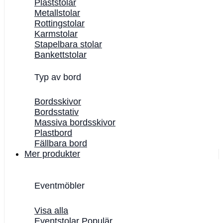
Plaststolar
Metallstolar
Rottingstolar
Karmstolar
Stapelbara stolar
Bankettstolar
Typ av bord
Bordsskivor
Bordsstativ
Massiva bordsskivor
Plastbord
Fällbara bord
Mer produkter
Eventmöbler
Visa alla
Eventstolar