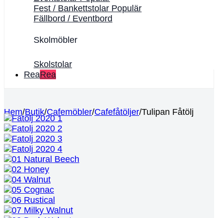
Fest / Bankettstolar
Fällbord / Eventbord
Skolmöbler
Skolstolar
Rea
Hem
/
Butik
/
Cafemöbler
/
Cafefåtöljer
/
Tulipan Fåtölj