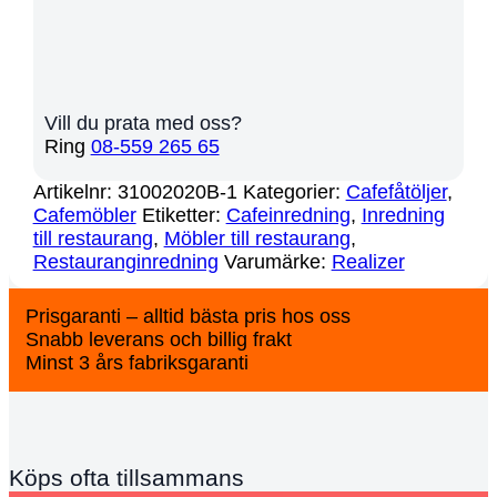
Vill du prata med oss?
Ring
08-559 265 65
Artikelnr:
31002020B-1
Kategorier:
Cafefåtöljer
,
Cafemöbler
Etiketter:
Cafeinredning
,
Inredning
till restaurang
,
Möbler till restaurang
,
Restauranginredning
Varumärke:
Realizer
Prisgaranti – alltid bästa pris hos oss
Snabb leverans och billig frakt
Minst 3 års fabriksgaranti
Köps ofta tillsammans