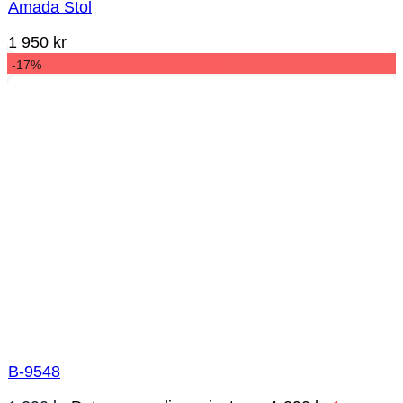
Amada Stol
1 950
kr
-17%
B-9548