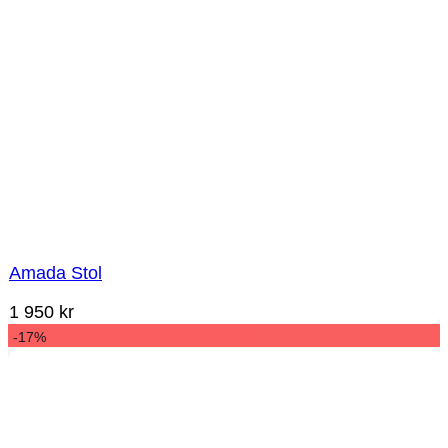
Amada Stol
1 950
kr
-17%