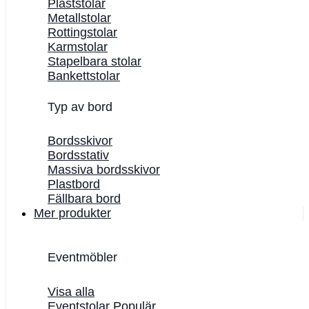
Plaststolar
Metallstolar
Rottingstolar
Karmstolar
Stapelbara stolar
Bankettstolar
Typ av bord
Bordsskivor
Bordsstativ
Massiva bordsskivor
Plastbord
Fällbara bord
Mer produkter
Eventmöbler
Visa alla
Eventstolar