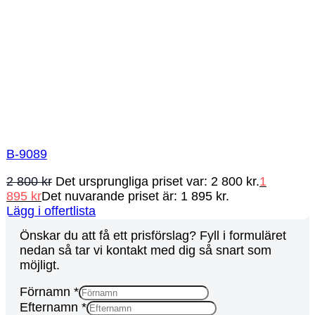
B-9089
2 800
kr
Det ursprungliga priset var: 2 800 kr.
1
895
kr
Det nuvarande priset är: 1 895 kr.
Lägg i offertlista
Önskar du att få ett prisförslag? Fyll i formuläret
nedan så tar vi kontakt med dig så snart som
möjligt.
URL
Förnamn
*
Förnamn
Efternamn
*