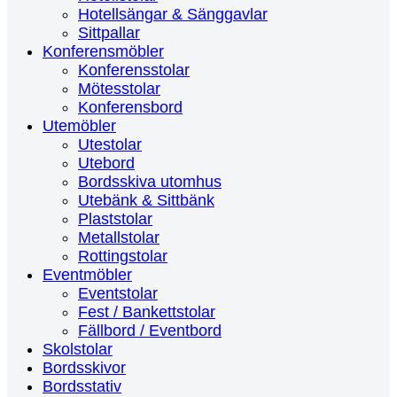
Hotellsängar & Sänggavlar
Sittpallar
Konferensmöbler
Konferensstolar
Mötesstolar
Konferensbord
Utemöbler
Utestolar
Utebord
Bordsskiva utomhus
Utebänk & Sittbänk
Plaststolar
Metallstolar
Rottingstolar
Eventmöbler
Eventstolar
Fest / Bankettstolar
Fällbord / Eventbord
Skolstolar
Bordsskivor
Bordsstativ