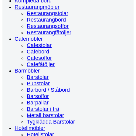
Kompletta bord
Restaurangmöbler
Restaurangstolar
Restaurangbord
Restaurangsoffor
Restaurangfåtöljer
Cafemöbler
Cafestolar
Cafebord
Cafesoffor
Cafefåtöljer
Barmöbler
Barstolar
Pubstolar
Barbord / Ståbord
Barsoffor
Barpallar
Barstolar i trä
Metall barstolar
Tygklädda Barstolar
Hotellmöbler
Hotellstolar