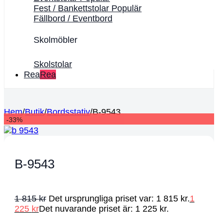
Fest / Bankettstolar
Fällbord / Eventbord
Skolmöbler
Skolstolar
Rea
Hem
/
Butik
/
Bordsstativ
/
B-9543
-33%
B-9543
1 815
kr
Det ursprungliga priset var: 1 815 kr.
1
225
kr
Det nuvarande priset är: 1 225 kr.