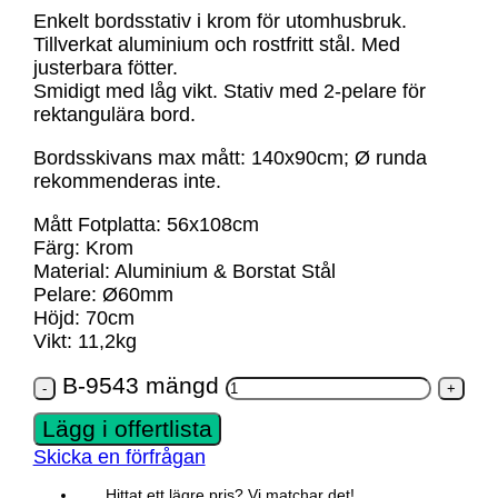
Enkelt bordsstativ i krom för utomhusbruk.
Tillverkat aluminium och rostfritt stål. Med
justerbara fötter.
Smidigt med låg vikt. Stativ med 2-pelare för
rektangulära bord.
Bordsskivans max mått: 140x90cm; Ø runda
rekommenderas inte.
Mått Fotplatta: 56x108cm
Färg: Krom
Material: Aluminium & Borstat Stål
Pelare: Ø60mm
Höjd: 70cm
Vikt: 11,2kg
B-9543 mängd
Lägg i offertlista
Skicka en förfrågan
Hittat ett lägre pris? Vi matchar det!