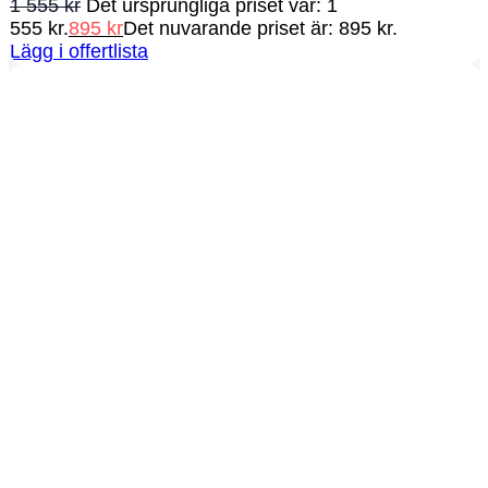
1 555
kr
Det ursprungliga priset var: 1
555 kr.
895
kr
Det nuvarande priset är: 895 kr.
Lägg i offertlista