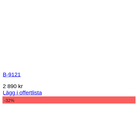
B-9121
2 890
kr
Lägg i offertlista
-32%