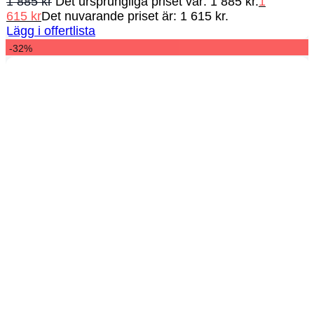
1 885
kr
Det ursprungliga priset var: 1 885 kr.
1
615
kr
Det nuvarande priset är: 1 615 kr.
Lägg i offertlista
-32%