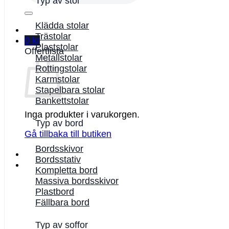
Typ av stol
Klädda stolar
Trästolar
0
kr
Plaststolar
Offertlista
Metallstolar
Rottingstolar
Karmstolar
Stapelbara stolar
Bankettstolar
Inga produkter i varukorgen.
Typ av bord
Gå tillbaka till butiken
Bordsskivor
Bordsstativ
Kompletta bord
Massiva bordsskivor
Plastbord
Fällbara bord
Typ av soffor