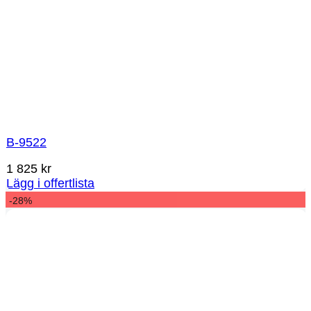
B-9522
1 825
kr
Lägg i offertlista
-28%