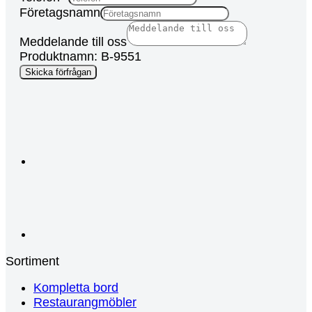
Företagsnamn
Meddelande till oss
Produktnamn: B-9551
Layout
Skicka förfrågan
Page
Keyword
Sortiment
Kompletta bord
Restaurangmöbler