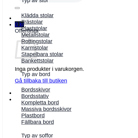
Typ av stol
Klädda stolar
Trästolar
0
kr
Plaststolar
Offertlista
Metallstolar
Rottingstolar
Karmstolar
Stapelbara stolar
Bankettstolar
Inga produkter i varukorgen.
Typ av bord
Gå tillbaka till butiken
Bordsskivor
Bordsstativ
Kompletta bord
Massiva bordsskivor
Plastbord
Fällbara bord
Typ av soffor