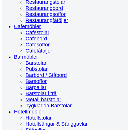
Restaurangstolar
Restaurangbord
Restaurangsoffor
Restaurangfåtöljer
Cafemöbler
Cafestolar
Cafebord
Cafesoffor
Cafefåtöljer
Barmöbler
Barstolar
Pubstolar
Barbord / Ståbord
Barsoffor
Barpallar
Barstolar i trä
Metall barstolar
Tygklädda Barstolar
Hotellmöbler
Hotellstolar
Hotellsängar & Sänggavlar