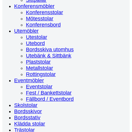
Sittpallar
Konferensmöbler
Konferensstolar
Mötesstolar
Konferensbord
Utemöbler
Utestolar
Utebord
Bordsskiva utomhus
Utebänk & Sittbänk
Plaststolar
Metallstolar
Rottingstolar
Eventmöbler
Eventstolar
Fest / Bankettstolar
Fällbord / Eventbord
Skolstolar
Bordsskivor
Bordsstativ
Klädda stolar
Trästolar