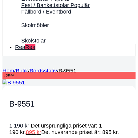
Fest / Bankettstolar
Fällbord / Eventbord
Skolmöbler
Skolstolar
Rea
Hem
/
Butik
/
Bordsstativ
/
B-9551
-25%
B-9551
1 190
kr
Det ursprungliga priset var: 1
190 kr.
895
kr
Det nuvarande priset är: 895 kr.