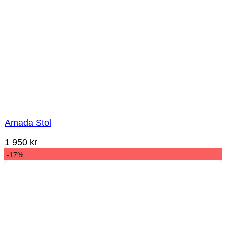
Amada Stol
1 950
kr
-17%