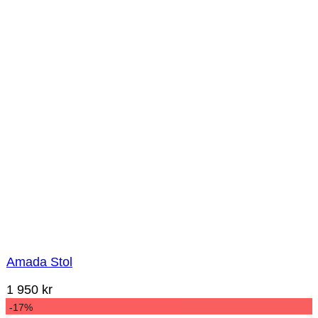
Amada Stol
1 950
kr
-17%