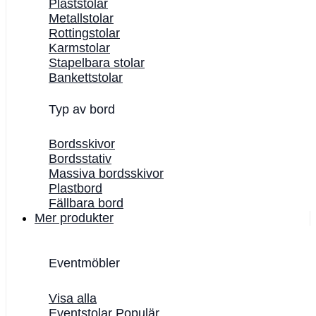
Plaststolar
Metallstolar
Rottingstolar
Karmstolar
Stapelbara stolar
Bankettstolar
Typ av bord
Bordsskivor
Bordsstativ
Massiva bordsskivor
Plastbord
Fällbara bord
Mer produkter
Eventmöbler
Visa alla
Eventstolar