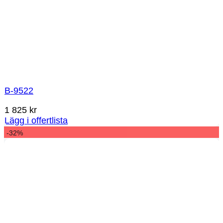
B-9522
1 825
kr
Lägg i offertlista
-32%