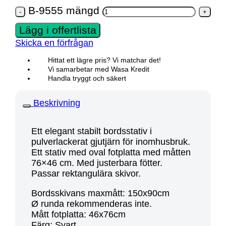
B-9555 mängd
Lägg i offertlista
Skicka en förfrågan
Hittat ett lägre pris? Vi matchar det!
Vi samarbetar med Wasa Kredit
Handla tryggt och säkert
Beskrivning
Ett elegant stabilt bordsstativ i
pulverlackerat gjutjärn för inomhusbruk.
Ett stativ med oval fotplatta med måtten
76×46 cm. Med justerbara fötter.
Passar rektangulära skivor.
Bordsskivans maxmått: 150x90cm
Ø runda rekommenderas inte.
Mått fotplatta: 46x76cm
Färg: Svart