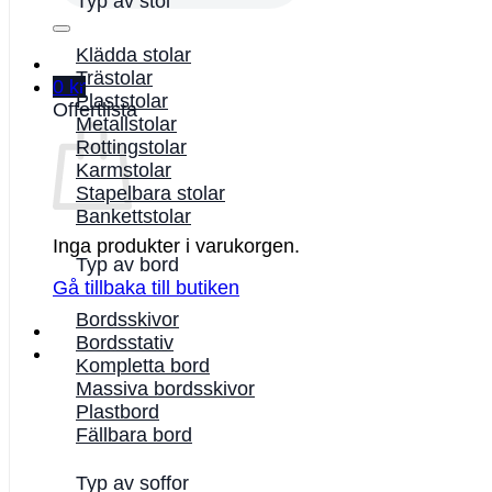
Typ av stol
Klädda stolar
Trästolar
0
kr
Plaststolar
Offertlista
Metallstolar
Rottingstolar
Karmstolar
Stapelbara stolar
Bankettstolar
Inga produkter i varukorgen.
Typ av bord
Gå tillbaka till butiken
Bordsskivor
Bordsstativ
Kompletta bord
Massiva bordsskivor
Plastbord
Fällbara bord
Typ av soffor