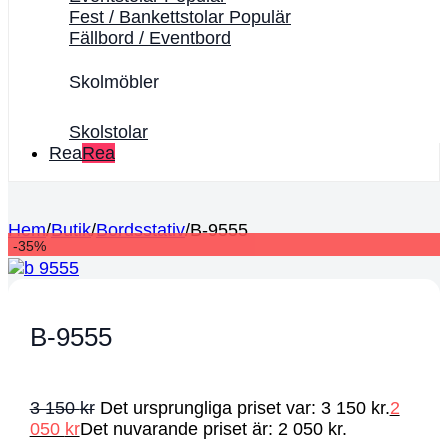
Fest / Bankettstolar
Fällbord / Eventbord
Skolmöbler
Skolstolar
Rea
Hem
/
Butik
/
Bordsstativ
/
B-9555
-35%
B-9555
3 150
kr
Det ursprungliga priset var: 3 150 kr.
2
050
kr
Det nuvarande priset är: 2 050 kr.