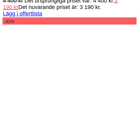
4 400
kr
Det ursprungliga priset var: 4 400 kr.
3
190
kr
Det nuvarande priset är: 3 190 kr.
Lägg i offertlista
-41%