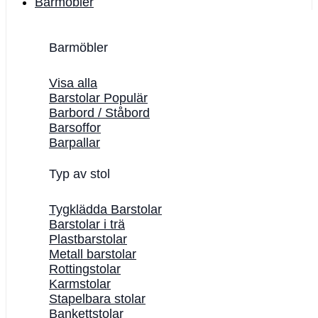
Barmöbler
Barmöbler
Visa alla
Barstolar
Barbord / Ståbord
Barsoffor
Barpallar
Typ av stol
Tygklädda Barstolar
Barstolar i trä
Plastbarstolar
Metall barstolar
Rottingstolar
Karmstolar
Stapelbara stolar
Bankettstolar