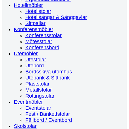
Hotellmöbler
Hotellstolar
Hotellsängar & Sänggavlar
Sittpallar
Konferensmöbler
Konferensstolar
Mötesstolar
Konferensbord
Utemöbler
Utestolar
Utebord
Bordsskiva utomhus
Utebänk & Sittbänk
Plaststolar
Metallstolar
Rottingstolar
Eventmöbler
Eventstolar
Fest / Bankettstolar
Fällbord / Eventbord
Skolstolar