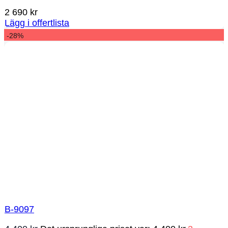
2 690
kr
Lägg i offertlista
-28%
B-9097