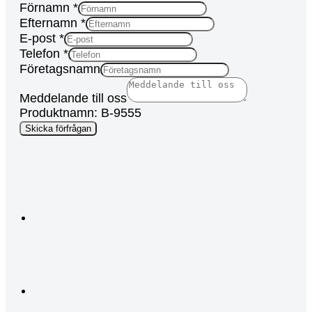
Förnamn
*
Efternamn
*
E-post
*
Telefon
*
Företagsnamn
Meddelande till oss
Produktnamn: B-9555
Campaign
Skicka förfrågan
Ad
Keyword