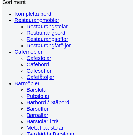
Sortiment
Kompletta bord
Restaurangmöbler
Restaurangstolar
Restaurangbord
Restaurangsoffor
Restaurangfåtöljer
Cafemöbler
Cafestolar
Cafebord
Cafesoffor
Cafefåtöljer
Barmöbler
Barstolar
Pubstolar
Barbord / Ståbord
Barsoffor
Barpallar
Barstolar i trä
Metall barstolar
Tygklädda Barstolar