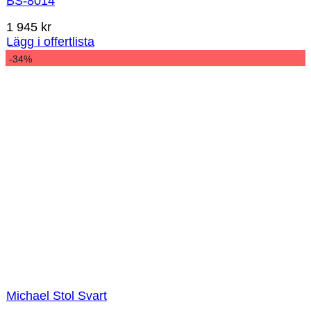
BS-8014
1 945
kr
Lägg i offertlista
-34%
Michael Stol Svart