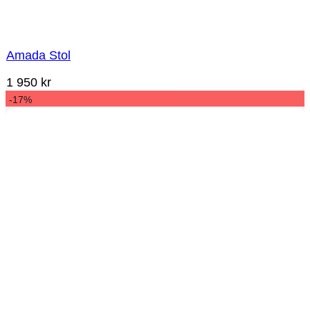
Amada Stol
1 950
kr
-17%