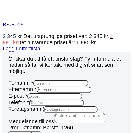
BS-8016
2 345
kr
Det ursprungliga priset var: 2 345 kr.
1
995
kr
Det nuvarande priset är: 1 995 kr.
Lägg i offertlista
Önskar du att få ett prisförslag? Fyll i formuläret
nedan så tar vi kontakt med dig så snart som
möjligt.
Förnamn
*
Efternamn
*
E-post
*
Telefon
*
Företagsnamn
E-
Meddelande till oss
post
Produktnamn: Barstol 1260
Telefon