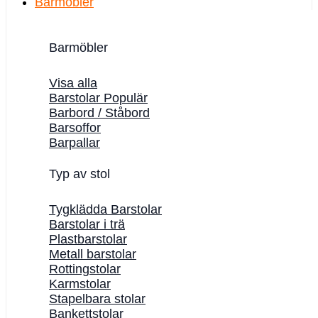
Barmöbler
Barmöbler
Visa alla
Barstolar
Barbord / Ståbord
Barsoffor
Barpallar
Typ av stol
Tygklädda Barstolar
Barstolar i trä
Plastbarstolar
Metall barstolar
Rottingstolar
Karmstolar
Stapelbara stolar
Bankettstolar