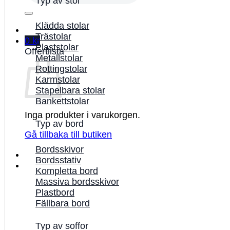
Typ av stol
Klädda stolar
Trästolar
0
kr
Plaststolar
Offertlista
Metallstolar
Rottingstolar
Karmstolar
Stapelbara stolar
Bankettstolar
Inga produkter i varukorgen.
Typ av bord
Gå tillbaka till butiken
Bordsskivor
Bordsstativ
Kompletta bord
Massiva bordsskivor
Plastbord
Fällbara bord
Typ av soffor