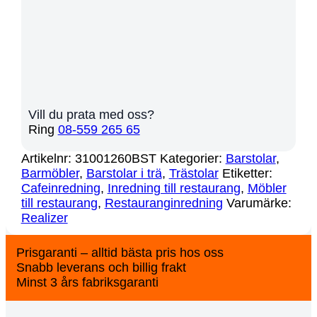
Vill du prata med oss?
Ring
08-559 265 65
Artikelnr:
31001260BST
Kategorier:
Barstolar
,
Barmöbler
,
Barstolar i trä
,
Trästolar
Etiketter:
Cafeinredning
,
Inredning till restaurang
,
Möbler
till restaurang
,
Restauranginredning
Varumärke:
Realizer
Prisgaranti – alltid bästa pris hos oss
Snabb leverans och billig frakt
Minst 3 års fabriksgaranti