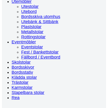
Utemöbler
Utestolar
Utebord
Bordsskiva utomhus
Utebänk & Sittbänk
Plaststolar
Metallstolar
Rottingstolar
Eventmöbler
Eventstolar
Fest / Bankettstolar
Fällbord / Eventbord
Skolstolar
Bordsskivor
Bordsstativ
Klädda stolar
Trästolar
Karmstolar
Stapelbara stolar
Rea