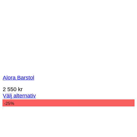
Alora Barstol
2 550
kr
Välj alternativ
-25%