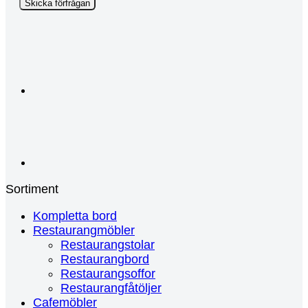
Campaign
Skicka förfrågan
Sortiment
Kompletta bord
Restaurangmöbler
Restaurangstolar
Restaurangbord
Restaurangsoffor
Restaurangfåtöljer
Cafemöbler