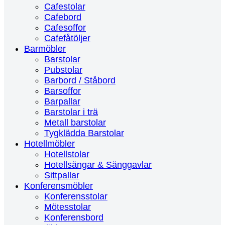
Cafestolar
Cafebord
Cafesoffor
Cafefåtöljer
Barmöbler
Barstolar
Pubstolar
Barbord / Ståbord
Barsoffor
Barpallar
Barstolar i trä
Metall barstolar
Tygklädda Barstolar
Hotellmöbler
Hotellstolar
Hotellsängar & Sänggavlar
Sittpallar
Konferensmöbler
Konferensstolar
Mötesstolar
Konferensbord