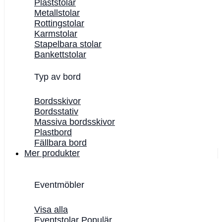
Plaststolar
Metallstolar
Rottingstolar
Karmstolar
Stapelbara stolar
Bankettstolar
Typ av bord
Bordsskivor
Bordsstativ
Massiva bordsskivor
Plastbord
Fällbara bord
Mer produkter
Eventmöbler
Visa alla
Eventstolar