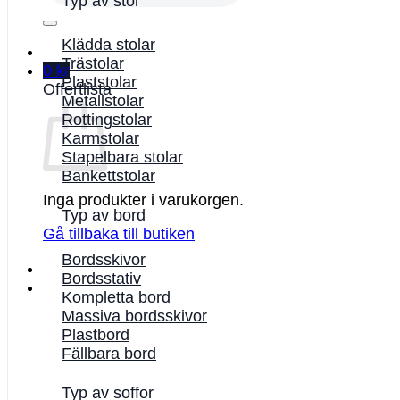
Typ av stol
Klädda stolar
Trästolar
0
kr
Plaststolar
Offertlista
Metallstolar
Rottingstolar
Karmstolar
Stapelbara stolar
Bankettstolar
Inga produkter i varukorgen.
Typ av bord
Gå tillbaka till butiken
Bordsskivor
Bordsstativ
Kompletta bord
Massiva bordsskivor
Plastbord
Fällbara bord
Typ av soffor