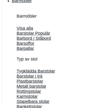
Barmöbler
Barmöbler
Visa alla
Barstolar
Barbord / Ståbord
Barsoffor
Barpallar
Typ av stol
Tygklädda Barstolar
Barstolar i trä
Plastbarstolar
Metall barstolar
Rottingstolar
Karmstolar
Stapelbara stolar
Bankettstolar