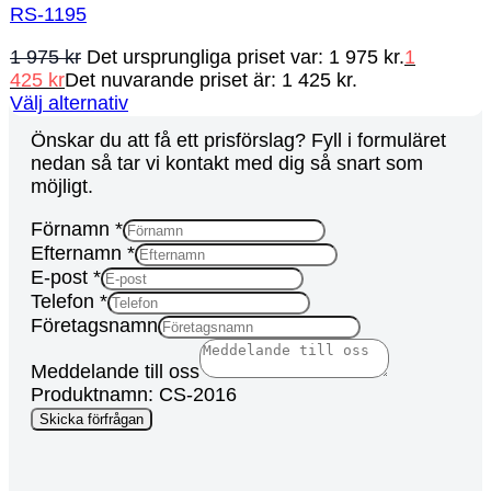
RS-1195
1 975
kr
Det ursprungliga priset var: 1 975 kr.
1
425
kr
Det nuvarande priset är: 1 425 kr.
Välj alternativ
Önskar du att få ett prisförslag? Fyll i formuläret
nedan så tar vi kontakt med dig så snart som
möjligt.
Förnamn
*
Efternamn
*
E-post
*
Telefon
*
Företagsnamn
Förnamn
Meddelande till oss
URL
Produktnamn: CS-2016
Meddelande
Skicka förfrågan