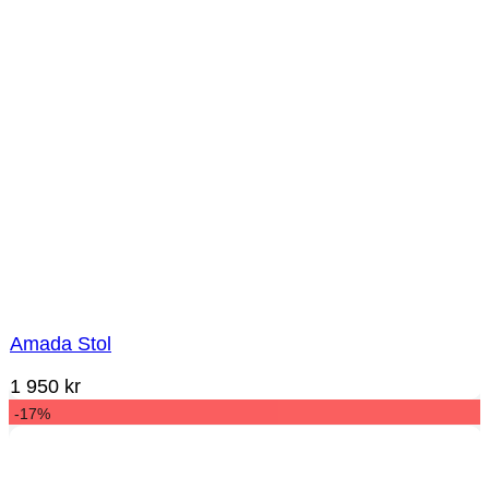
Amada Stol
1 950
kr
-17%