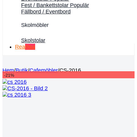
Fest / Bankettstolar
Fällbord / Eventbord
Skolmöbler
Skolstolar
Rea
Hem
/
Butik
/
Cafemöbler
/
CS-2016
-21%