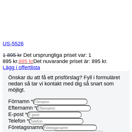
US-5526
1 895
kr
Det ursprungliga priset var: 1
895 kr.
895
kr
Det nuvarande priset är: 895 kr.
Lägg i offertlista
Önskar du att få ett prisförslag? Fyll i formuläret
nedan så tar vi kontakt med dig så snart som
möjligt.
Förnamn
*
Efternamn
*
E-post
*
Telefon
*
Företagsnamn