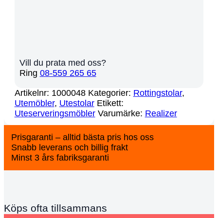
Vill du prata med oss?
Ring
08-559 265 65
Artikelnr:
1000048
Kategorier:
Rottingstolar
,
Utemöbler
,
Utestolar
Etikett:
Uteserveringsmöbler
Varumärke:
Realizer
Prisgaranti – alltid bästa pris hos oss
Snabb leverans och billig frakt
Minst 3 års fabriksgaranti
Köps ofta tillsammans