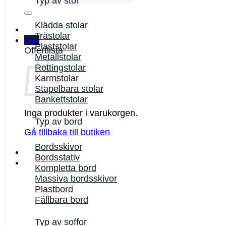
Typ av stol
Klädda stolar
Trästolar
0
kr
Plaststolar
Offertlista
Metallstolar
Rottingstolar
Karmstolar
Stapelbara stolar
Bankettstolar
Inga produkter i varukorgen.
Typ av bord
Gå tillbaka till butiken
Bordsskivor
Bordsstativ
Kompletta bord
Massiva bordsskivor
Plastbord
Fällbara bord
Typ av soffor