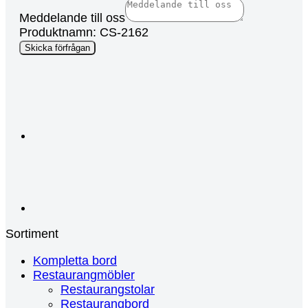
Meddelande till oss
Produktnamn: CS-2162
Group
Skicka förfrågan
Medium
Page
Sortiment
Kompletta bord
Restaurangmöbler
Restaurangstolar
Restaurangbord