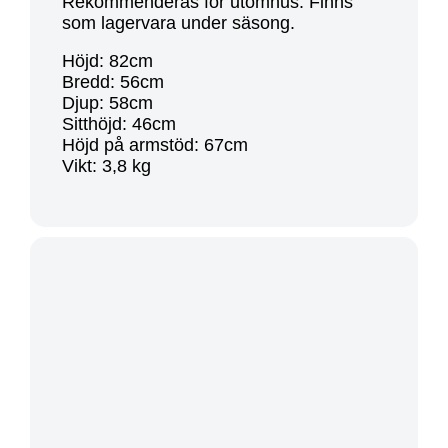
Rekommenderas för utomhus. Finns
som lagervara under säsong.
Höjd: 82cm
Bredd: 56cm
Djup: 58cm
Sitthöjd: 46cm
Höjd på armstöd: 67cm
Vikt: 3,8 kg