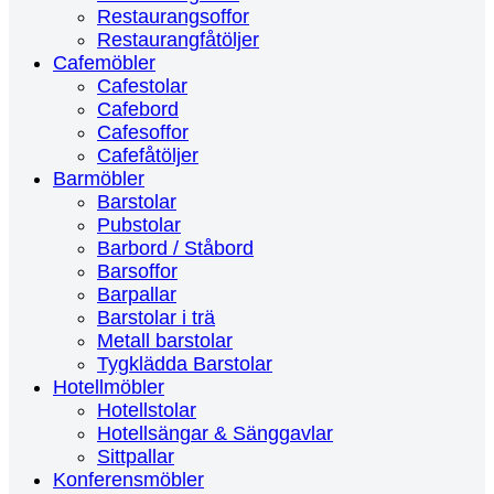
Restaurangsoffor
Restaurangfåtöljer
Cafemöbler
Cafestolar
Cafebord
Cafesoffor
Cafefåtöljer
Barmöbler
Barstolar
Pubstolar
Barbord / Ståbord
Barsoffor
Barpallar
Barstolar i trä
Metall barstolar
Tygklädda Barstolar
Hotellmöbler
Hotellstolar
Hotellsängar & Sänggavlar
Sittpallar
Konferensmöbler