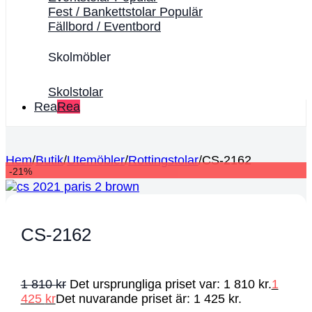
Fest / Bankettstolar
Fällbord / Eventbord
Skolmöbler
Skolstolar
Rea
Hem
/
Butik
/
Utemöbler
/
Rottingstolar
/
CS-2162
-21%
CS-2162
1 810
kr
Det ursprungliga priset var: 1 810 kr.
1
425
kr
Det nuvarande priset är: 1 425 kr.