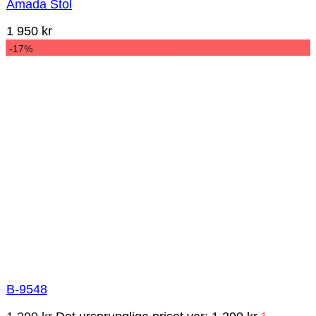
Amada Stol
1 950
kr
-17%
B-9548