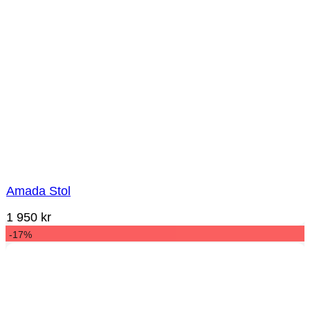
Amada Stol
1 950
kr
-17%