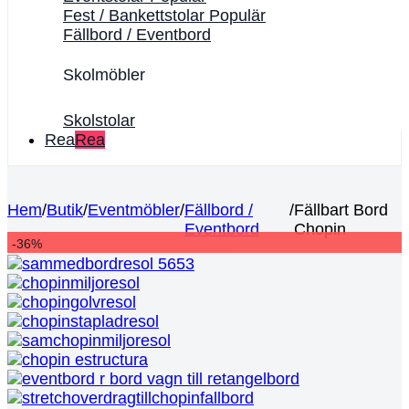
Fest / Bankettstolar
Fällbord / Eventbord
Skolmöbler
Skolstolar
Rea
Hem
/
Butik
/
Eventmöbler
/
Fällbord /
/
Fällbart Bord
Eventbord
Chopin
-36%