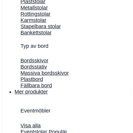
Plaststolar
Metallstolar
Rottingstolar
Karmstolar
Stapelbara stolar
Bankettstolar
Typ av bord
Bordsskivor
Bordsstativ
Massiva bordsskivor
Plastbord
Fällbara bord
Mer produkter
Eventmöbler
Visa alla
Eventstolar