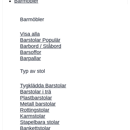
Barmöbler
Barmöbler
Visa alla
Barstolar
Barbord / Ståbord
Barsoffor
Barpallar
Typ av stol
Tygklädda Barstolar
Barstolar i trä
Plastbarstolar
Metall barstolar
Rottingstolar
Karmstolar
Stapelbara stolar
Bankettstolar