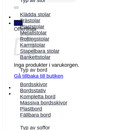
Typ av stol
Klädda stolar
Trästolar
0
kr
Plaststolar
Offertlista
Metallstolar
Rottingstolar
Karmstolar
Stapelbara stolar
Bankettstolar
Inga produkter i varukorgen.
Typ av bord
Gå tillbaka till butiken
Bordsskivor
Bordsstativ
Kompletta bord
Massiva bordsskivor
Plastbord
Fällbara bord
Typ av soffor