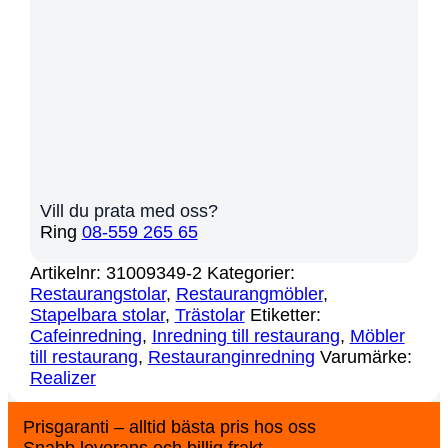
Vill du prata med oss?
Ring
08-559 265 65
Artikelnr:
31009349-2
Kategorier:
Restaurangstolar
,
Restaurangmöbler
,
Stapelbara stolar
,
Trästolar
Etiketter:
Cafeinredning
,
Inredning till restaurang
,
Möbler
till restaurang
,
Restauranginredning
Varumärke:
Realizer
Prisgaranti – alltid bästa pris hos oss
Snabb leverans och billig frakt