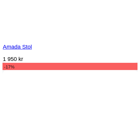
Amada Stol
1 950
kr
-17%