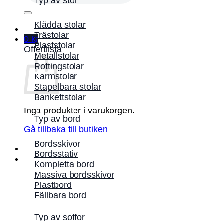
Typ av stol
Klädda stolar
Trästolar
0
kr
Plaststolar
Offertlista
Metallstolar
Rottingstolar
Karmstolar
Stapelbara stolar
Bankettstolar
Inga produkter i varukorgen.
Typ av bord
Gå tillbaka till butiken
Bordsskivor
Bordsstativ
Kompletta bord
Massiva bordsskivor
Plastbord
Fällbara bord
Typ av soffor