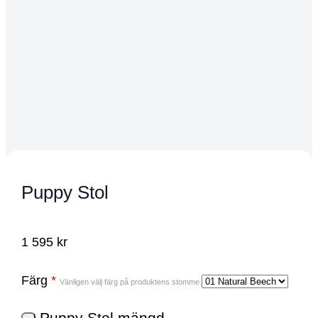
Puppy Stol
1 595
kr
Färg
*
Vänligen välj färg på produktens stomme.
Puppy Stol mängd