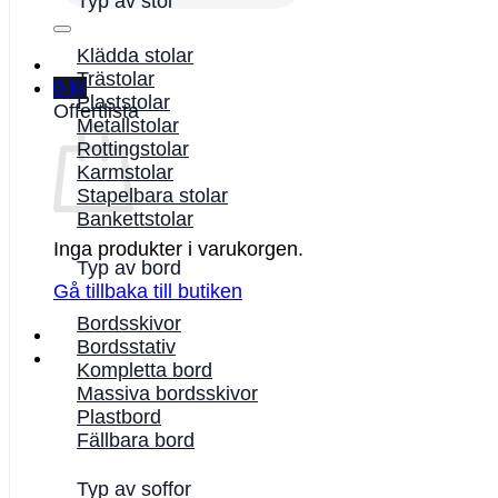
Typ av stol
Klädda stolar
Trästolar
0
kr
Plaststolar
Offertlista
Metallstolar
Rottingstolar
Karmstolar
Stapelbara stolar
Bankettstolar
Inga produkter i varukorgen.
Typ av bord
Gå tillbaka till butiken
Bordsskivor
Bordsstativ
Kompletta bord
Massiva bordsskivor
Plastbord
Fällbara bord
Typ av soffor