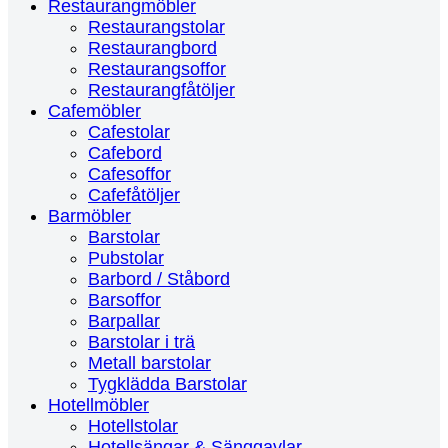
Restaurangmöbler
Restaurangstolar
Restaurangbord
Restaurangsoffor
Restaurangfåtöljer
Cafemöbler
Cafestolar
Cafebord
Cafesoffor
Cafefåtöljer
Barmöbler
Barstolar
Pubstolar
Barbord / Ståbord
Barsoffor
Barpallar
Barstolar i trä
Metall barstolar
Tygklädda Barstolar
Hotellmöbler
Hotellstolar
Hotellsängar & Sänggavlar