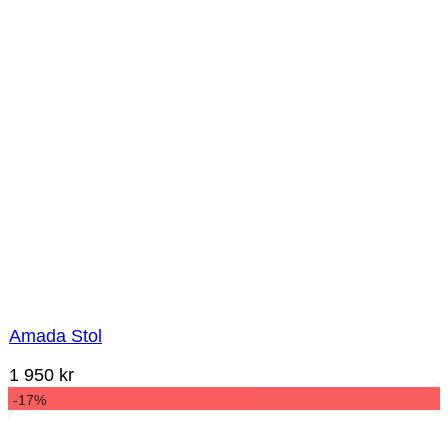
Amada Stol
1 950
kr
-17%