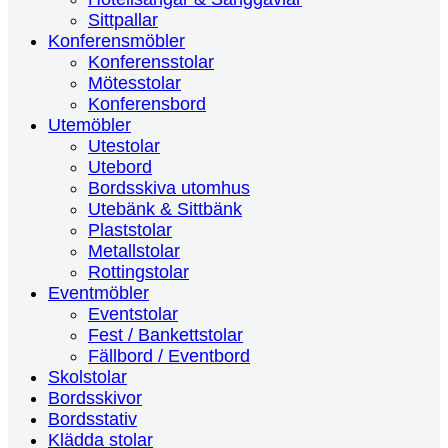
Sittpallar
Konferensmöbler
Konferensstolar
Mötesstolar
Konferensbord
Utemöbler
Utestolar
Utebord
Bordsskiva utomhus
Utebänk & Sittbänk
Plaststolar
Metallstolar
Rottingstolar
Eventmöbler
Eventstolar
Fest / Bankettstolar
Fällbord / Eventbord
Skolstolar
Bordsskivor
Bordsstativ
Klädda stolar