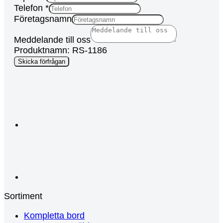
Telefon
*
Företagsnamn
Meddelande till oss
Produktnamn: RS-1186
Page
Skicka förfrågan
Förnamn
Keyword
Sortiment
Kompletta bord