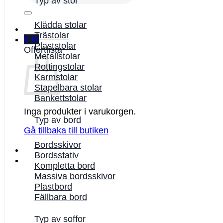
Typ av stol
Klädda stolar
Trästolar
0
kr
Plaststolar
Offertlista
Metallstolar
Rottingstolar
Karmstolar
Stapelbara stolar
Bankettstolar
Inga produkter i varukorgen.
Typ av bord
Gå tillbaka till butiken
Bordsskivor
Bordsstativ
Kompletta bord
Massiva bordsskivor
Plastbord
Fällbara bord
Typ av soffor