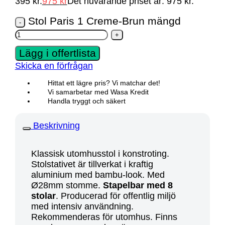
395 kr.
975
kr
Det nuvarande priset är: 975 kr.
Stol Paris 1 Creme-Brun mängd
Lägg i offertlista
Skicka en förfrågan
Hittat ett lägre pris? Vi matchar det!
Vi samarbetar med Wasa Kredit
Handla tryggt och säkert
Beskrivning
Klassisk utomhusstol i konstroting.
Stolstativet är tillverkat i kraftig
aluminium med bambu-look. Med
Ø28mm stomme.
Stapelbar med 8
stolar
. Producerad för offentlig miljö
med intensiv användning.
Rekommenderas för utomhus. Finns