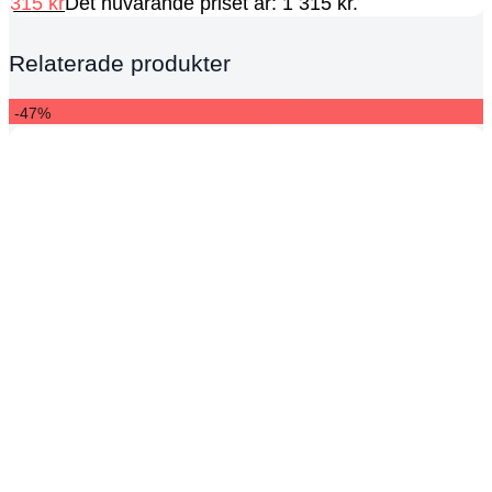
315
kr
Det nuvarande priset är: 1 315 kr.
Relaterade produkter
-47%