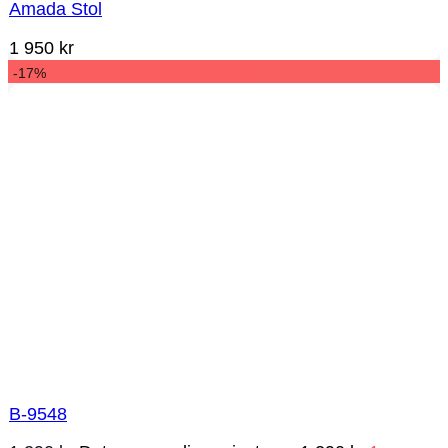
Amada Stol
1 950
kr
-17%
B-9548