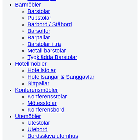
Barmöbler
Barstolar
Pubstolar
Barbord / Ståbord
Barsoffor
Barpallar
Barstolar i trä
Metall barstolar
Tygklädda Barstolar
Hotellmöbler
Hotellstolar
Hotellsängar & Sänggavlar
Sittpallar
Konferensmöbler
Konferensstolar
Mötesstolar
Konferensbord
Utemöbler
Utestolar
Utebord
Bordsskiva utomhus