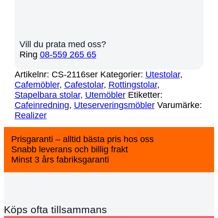
Vill du prata med oss?
Ring
08-559 265 65
Artikelnr:
CS-2116ser
Kategorier:
Utestolar
,
Cafemöbler
,
Cafestolar
,
Rottingstolar
,
Stapelbara stolar
,
Utemöbler
Etiketter:
Cafeinredning
,
Uteserveringsmöbler
Varumärke:
Realizer
Prisgaranti – alltid bästa pris hos oss
Snabb leverans och billig frakt
Minst 3 års fabriksgaranti
Köps ofta tillsammans