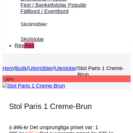
Fest / Bankettstolar
Fällbord / Eventbord
Skolmöbler
Skolstolar
Rea
Hem
/
Butik
/
Utemöbler
/
Utestolar
/
Stol Paris 1 Creme-
Brun
-30%
Stol Paris 1 Creme-Brun
1 395
kr
Det ursprungliga priset var: 1