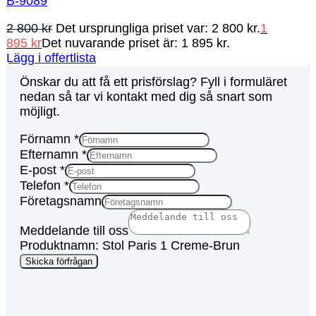
B-9089
2 800
kr
Det ursprungliga priset var: 2 800 kr.
1
895
kr
Det nuvarande priset är: 1 895 kr.
Lägg i offertlista
Önskar du att få ett prisförslag? Fyll i formuläret
nedan så tar vi kontakt med dig så snart som
möjligt.
Ad
Förnamn
*
Campaign
Efternamn
*
URL
E-post
*
Telefon
*
Företagsnamn
Meddelande till oss
Produktnamn: Stol Paris 1 Creme-Brun
Skicka förfrågan