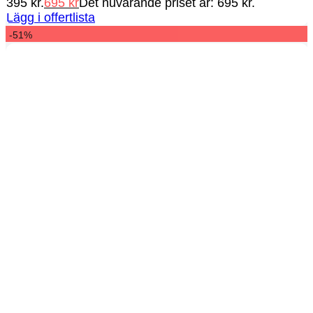
395 kr.
695
kr
Det nuvarande priset är: 695 kr.
Lägg i offertlista
-51%