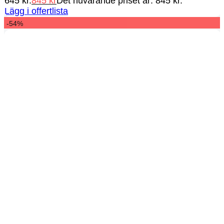
645 kr.
845
kr
Det nuvarande priset är: 845 kr.
Lägg i offertlista
-54%