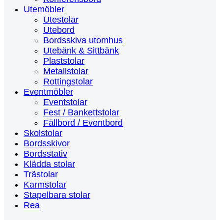
Utemöbler
Utestolar
Utebord
Bordsskiva utomhus
Utebänk & Sittbänk
Plaststolar
Metallstolar
Rottingstolar
Eventmöbler
Eventstolar
Fest / Bankettstolar
Fällbord / Eventbord
Skolstolar
Bordsskivor
Bordsstativ
Klädda stolar
Trästolar
Karmstolar
Stapelbara stolar
Rea