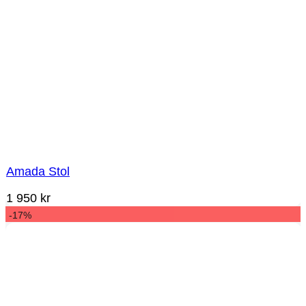
Amada Stol
1 950
kr
-17%