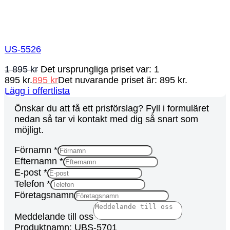
US-5526
1 895
kr
Det ursprungliga priset var: 1
895 kr.
895
kr
Det nuvarande priset är: 895 kr.
Lägg i offertlista
Önskar du att få ett prisförslag? Fyll i formuläret
nedan så tar vi kontakt med dig så snart som
möjligt.
Förnamn
*
Efternamn
*
E-post
*
Telefon
*
Företagsnamn
Meddelande till oss
Produktnamn: UBS-5701