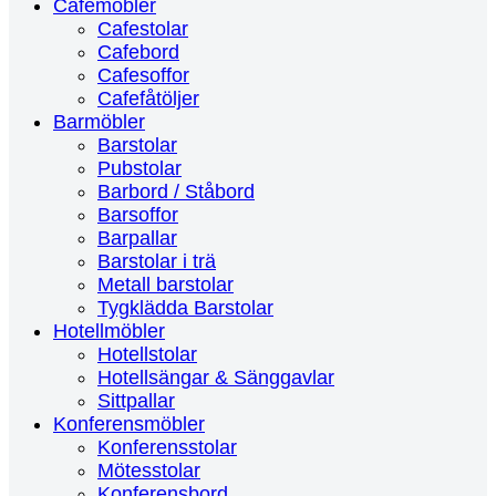
Cafemöbler
Cafestolar
Cafebord
Cafesoffor
Cafefåtöljer
Barmöbler
Barstolar
Pubstolar
Barbord / Ståbord
Barsoffor
Barpallar
Barstolar i trä
Metall barstolar
Tygklädda Barstolar
Hotellmöbler
Hotellstolar
Hotellsängar & Sänggavlar
Sittpallar
Konferensmöbler
Konferensstolar
Mötesstolar
Konferensbord