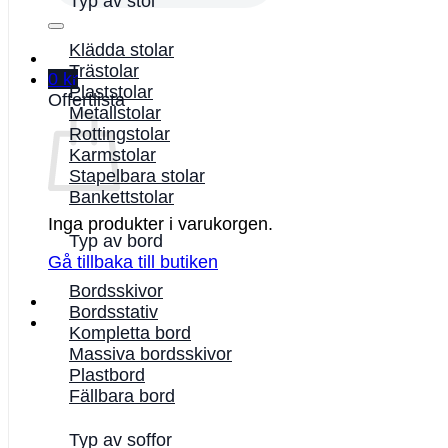
Typ av stol
Klädda stolar
Trästolar
0
kr
Plaststolar
Offertlista
Metallstolar
Rottingstolar
Karmstolar
Stapelbara stolar
Bankettstolar
Inga produkter i varukorgen.
Typ av bord
Gå tillbaka till butiken
Bordsskivor
Bordsstativ
Kompletta bord
Massiva bordsskivor
Plastbord
Fällbara bord
Typ av soffor