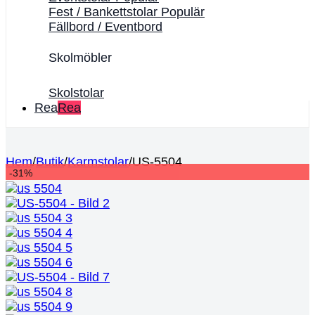
Fest / Bankettstolar
Fällbord / Eventbord
Skolmöbler
Skolstolar
Rea
Hem
/
Butik
/
Karmstolar
/
US-5504
-31%