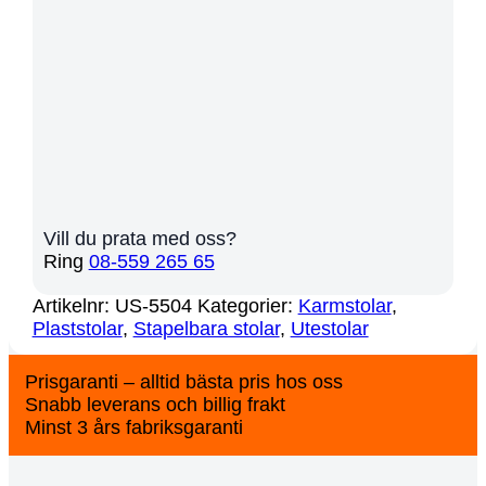
Vill du prata med oss?
Ring
08-559 265 65
Artikelnr:
US-5504
Kategorier:
Karmstolar
,
Plaststolar
,
Stapelbara stolar
,
Utestolar
Prisgaranti – alltid bästa pris hos oss
Snabb leverans och billig frakt
Minst 3 års fabriksgaranti