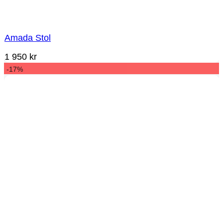
Amada Stol
1 950
kr
-17%