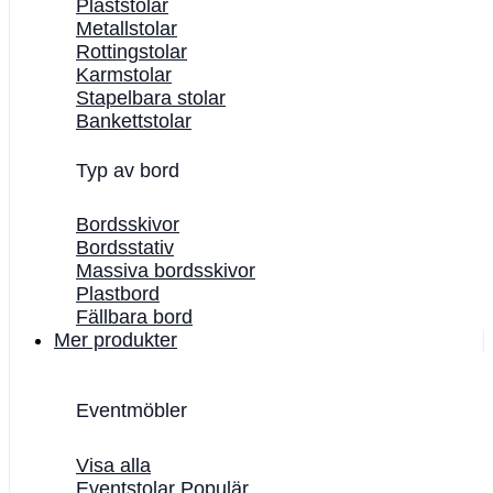
Plaststolar
Metallstolar
Rottingstolar
Karmstolar
Stapelbara stolar
Bankettstolar
Typ av bord
Bordsskivor
Bordsstativ
Massiva bordsskivor
Plastbord
Fällbara bord
Mer produkter
Eventmöbler
Visa alla
Eventstolar