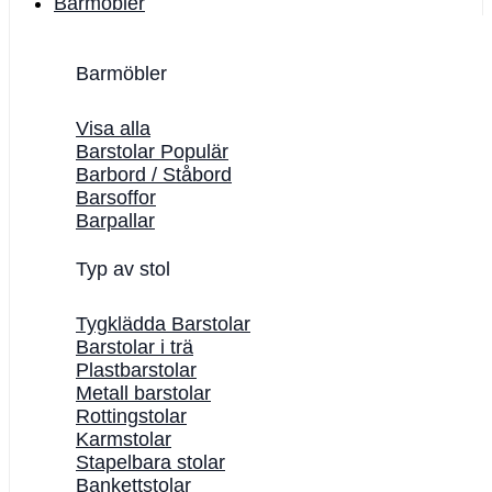
Barmöbler
Barmöbler
Visa alla
Barstolar
Barbord / Ståbord
Barsoffor
Barpallar
Typ av stol
Tygklädda Barstolar
Barstolar i trä
Plastbarstolar
Metall barstolar
Rottingstolar
Karmstolar
Stapelbara stolar
Bankettstolar