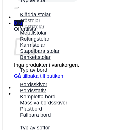
Typ av stol
Klädda stolar
Trästolar
0
kr
Plaststolar
Offertlista
Metallstolar
Rottingstolar
Karmstolar
Stapelbara stolar
Bankettstolar
Inga produkter i varukorgen.
Typ av bord
Gå tillbaka till butiken
Bordsskivor
Bordsstativ
Kompletta bord
Massiva bordsskivor
Plastbord
Fällbara bord
Typ av soffor