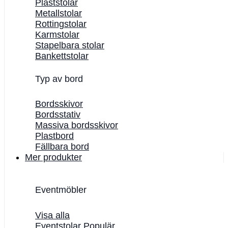
Plaststolar
Metallstolar
Rottingstolar
Karmstolar
Stapelbara stolar
Bankettstolar
Typ av bord
Bordsskivor
Bordsstativ
Massiva bordsskivor
Plastbord
Fällbara bord
Mer produkter
Eventmöbler
Visa alla
Eventstolar