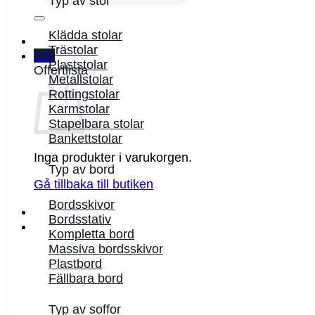
Typ av stol
Klädda stolar
Trästolar
0
kr
Plaststolar
Offertlista
Metallstolar
Rottingstolar
Karmstolar
Stapelbara stolar
Bankettstolar
Inga produkter i varukorgen.
Typ av bord
Gå tillbaka till butiken
Bordsskivor
Bordsstativ
Kompletta bord
Massiva bordsskivor
Plastbord
Fällbara bord
Typ av soffor