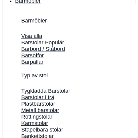
Barmöbler
Barmöbler
Visa alla
Barstolar
Barbord / Ståbord
Barsoffor
Barpallar
Typ av stol
Tygklädda Barstolar
Barstolar i trä
Plastbarstolar
Metall barstolar
Rottingstolar
Karmstolar
Stapelbara stolar
Bankettstolar