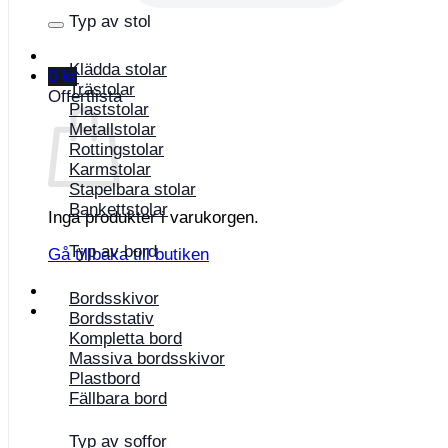
Typ av stol
Klädda stolar
0
kr
Trästolar
Offertlista
Plaststolar
Metallstolar
Rottingstolar
Karmstolar
Stapelbara stolar
Bankettstolar
Inga produkter i varukorgen.
Typ av bord
Gå tillbaka till butiken
Bordsskivor
Bordsstativ
Kompletta bord
Massiva bordsskivor
Plastbord
Fällbara bord
Typ av soffor