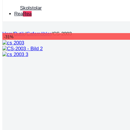
Skolstolar
Rea
Hem
/
Butik
/
Cafemöbler
/
CS-2003
-31%