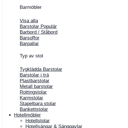
Barmöbler
Visa alla
Barstolar
Barbord / Ståbord
Barsoffor
Barpallar
Typ av stol
Tygklädda Barstolar
Barstolar i trä
Plastbarstolar
Metall barstolar
Rottingstolar
Karmstolar
Stapelbara stolar
Bankettstolar
Hotellmöbler
Hotellstolar
Hotellsängar & Sänggavlar