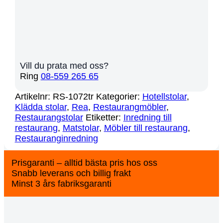
Vill du prata med oss?
Ring
08-559 265 65
Artikelnr:
RS-1072tr
Kategorier:
Hotellstolar
,
Klädda stolar
,
Rea
,
Restaurangmöbler
,
Restaurangstolar
Etiketter:
Inredning till
restaurang
,
Matstolar
,
Möbler till restaurang
,
Restauranginredning
Prisgaranti – alltid bästa pris hos oss
Snabb leverans och billig frakt
Minst 3 års fabriksgaranti