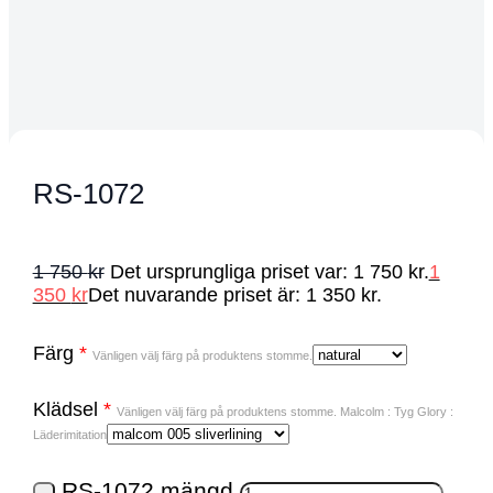
RS-1072
1 750
kr
Det ursprungliga priset var: 1 750 kr.
1
350
kr
Det nuvarande priset är: 1 350 kr.
Färg
*
Vänligen välj färg på produktens stomme.
Klädsel
*
Vänligen välj färg på produktens stomme. Malcolm : Tyg Glory :
Läderimitation
RS-1072 mängd