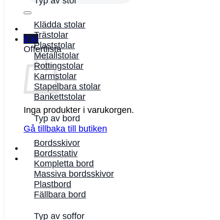
Typ av stol
Klädda stolar
Trästolar
0
kr
Plaststolar
Offertlista
Metallstolar
Rottingstolar
Karmstolar
Stapelbara stolar
Bankettstolar
Inga produkter i varukorgen.
Typ av bord
Gå tillbaka till butiken
Bordsskivor
Bordsstativ
Kompletta bord
Massiva bordsskivor
Plastbord
Fällbara bord
Typ av soffor