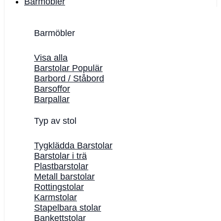
Barmöbler
Barmöbler
Visa alla
Barstolar
Barbord / Ståbord
Barsoffor
Barpallar
Typ av stol
Tygklädda Barstolar
Barstolar i trä
Plastbarstolar
Metall barstolar
Rottingstolar
Karmstolar
Stapelbara stolar
Bankettstolar