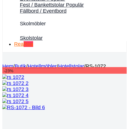
Fest / Bankettstolar
Fällbord / Eventbord
Skolmöbler
Skolstolar
Rea
Hem
/
Butik
/
Hotellmöbler
/
Hotellstolar
/
RS-1072
-23%