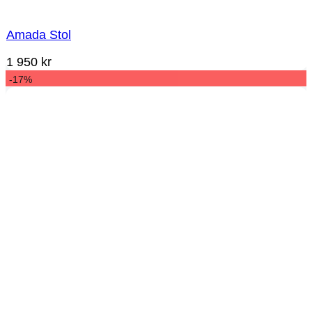
Amada Stol
1 950
kr
-17%