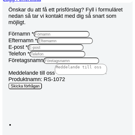
Önskar du att få ett prisförslag? Fyll i formuläret
nedan så tar vi kontakt med dig så snart som
möjligt.
Förnamn
*
Efternamn
*
E-post
*
Telefon
*
Företagsnamn
Meddelande till oss
Produktnamn: RS-1072
till
Skicka förfrågan
Företagsnamn
Keyword