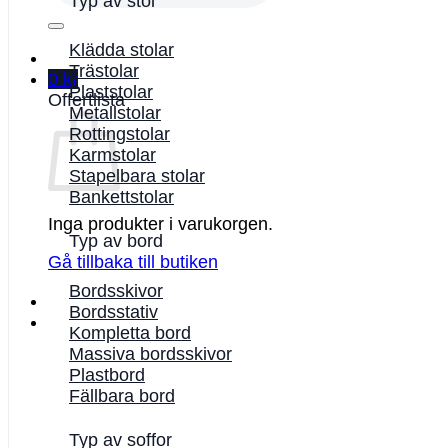
Typ av stol
Klädda stolar
Trästolar
0
kr
Plaststolar
Offertlista
Metallstolar
Rottingstolar
Karmstolar
Stapelbara stolar
Bankettstolar
Inga produkter i varukorgen.
Typ av bord
Gå tillbaka till butiken
Bordsskivor
Bordsstativ
Kompletta bord
Massiva bordsskivor
Plastbord
Fällbara bord
Typ av soffor