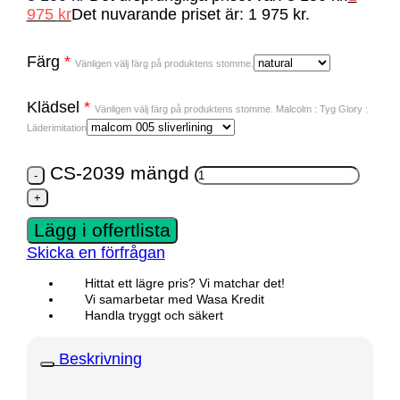
975
kr
Det nuvarande priset är: 1 975 kr.
Färg
*
Vänligen välj färg på produktens stomme.
Klädsel
*
Vänligen välj färg på produktens stomme. Malcolm : Tyg Glory :
Läderimitation
CS-2039 mängd
Lägg i offertlista
Skicka en förfrågan
Hittat ett lägre pris? Vi matchar det!
Vi samarbetar med Wasa Kredit
Handla tryggt och säkert
Beskrivning