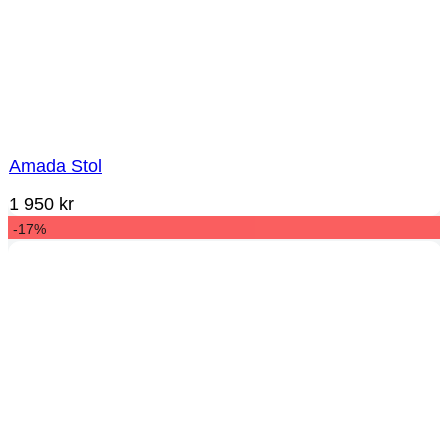
Amada Stol
1 950
kr
-17%