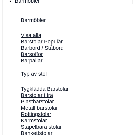
Barmöbler
Barmöbler
Visa alla
Barstolar
Barbord / Ståbord
Barsoffor
Barpallar
Typ av stol
Tygklädda Barstolar
Barstolar i trä
Plastbarstolar
Metall barstolar
Rottingstolar
Karmstolar
Stapelbara stolar
Bankettstolar