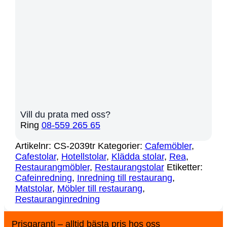
Vill du prata med oss?
Ring
08-559 265 65
Artikelnr:
CS-2039tr
Kategorier:
Cafemöbler
,
Cafestolar
,
Hotellstolar
,
Klädda stolar
,
Rea
,
Restaurangmöbler
,
Restaurangstolar
Etiketter:
Cafeinredning
,
Inredning till restaurang
,
Matstolar
,
Möbler till restaurang
,
Restauranginredning
Prisgaranti – alltid bästa pris hos oss