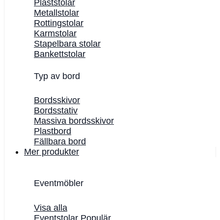
Plaststolar
Metallstolar
Rottingstolar
Karmstolar
Stapelbara stolar
Bankettstolar
Typ av bord
Bordsskivor
Bordsstativ
Massiva bordsskivor
Plastbord
Fällbara bord
Mer produkter
Eventmöbler
Visa alla
Eventstolar