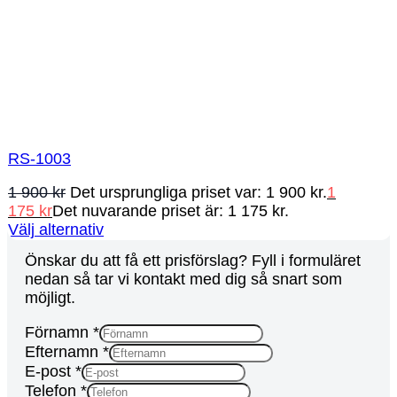
RS-1003
1 900
kr
Det ursprungliga priset var: 1 900 kr.
1
175
kr
Det nuvarande priset är: 1 175 kr.
Välj alternativ
Önskar du att få ett prisförslag? Fyll i formuläret
nedan så tar vi kontakt med dig så snart som
möjligt.
URL
Förnamn
*
Ad
Efternamn
*
Meddelande
E-post
*
Telefon
*