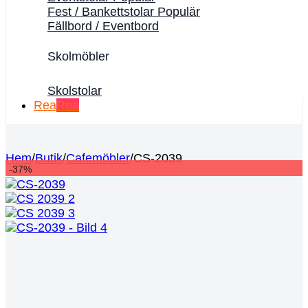
Fest / Bankettstolar
Fällbord / Eventbord
Skolmöbler
Skolstolar
Rea
Hem
/
Butik
/
Cafemöbler
/
CS-2039
-37%