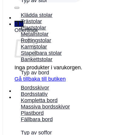
Typ av stol
Klädda stolar
Trästolar
0
kr
Plaststolar
Offertlista
Metallstolar
Rottingstolar
Karmstolar
Stapelbara stolar
Bankettstolar
Inga produkter i varukorgen.
Typ av bord
Gå tillbaka till butiken
Bordsskivor
Bordsstativ
Kompletta bord
Massiva bordsskivor
Plastbord
Fällbara bord
Typ av soffor