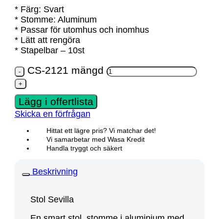
* Färg: Svart
* Stomme: Aluminum
* Passar för utomhus och inomhus
* Lätt att rengöra
* Stapelbar – 10st
CS-2121 mängd
Lägg i offertlista
Skicka en förfrågan
Hittat ett lägre pris? Vi matchar det!
Vi samarbetar med Wasa Kredit
Handla tryggt och säkert
Beskrivning
Stol Sevilla
En smart stol, stomme i aluminium med