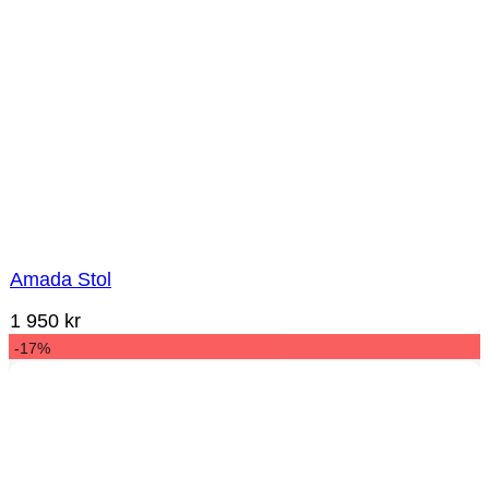
Amada Stol
1 950
kr
-17%