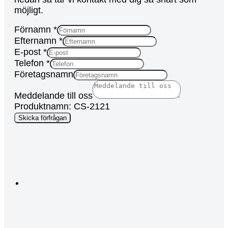
möjligt.
Förnamn
*
Efternamn
*
E-post
*
Telefon
*
Företagsnamn
Meddelande till oss
Produktnamn: CS-2121
Page
Skicka förfrågan
Campaign
Efternamn