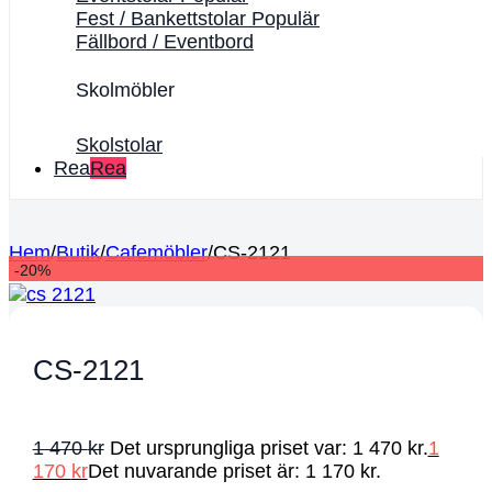
Fest / Bankettstolar
Fällbord / Eventbord
Skolmöbler
Skolstolar
Rea
Hem
/
Butik
/
Cafemöbler
/
CS-2121
-20%
CS-2121
1 470
kr
Det ursprungliga priset var: 1 470 kr.
1
170
kr
Det nuvarande priset är: 1 170 kr.