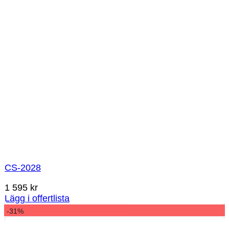
CS-2028
1 595
kr
Lägg i offertlista
-31%