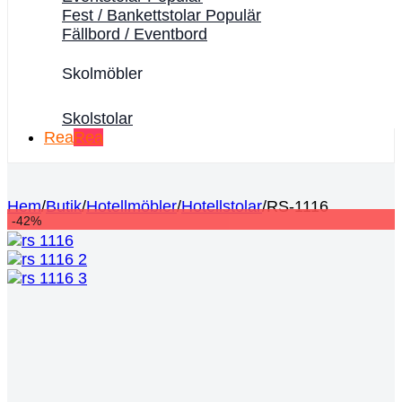
Fest / Bankettstolar
Fällbord / Eventbord
Skolmöbler
Skolstolar
Rea
Hem
/
Butik
/
Hotellmöbler
/
Hotellstolar
/
RS-1116
-42%