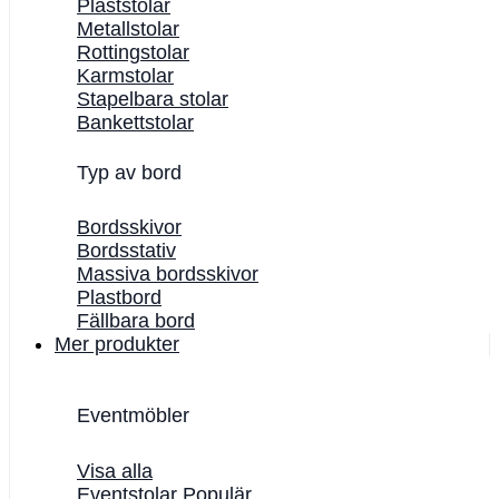
Plaststolar
Metallstolar
Rottingstolar
Karmstolar
Stapelbara stolar
Bankettstolar
Typ av bord
Bordsskivor
Bordsstativ
Massiva bordsskivor
Plastbord
Fällbara bord
Mer produkter
Eventmöbler
Visa alla
Eventstolar