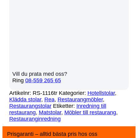
Vill du prata med oss?
Ring
08-559 265 65
Artikelnr:
RS-1116tr
Kategorier:
Hotellstolar
,
Klädda stolar
,
Rea
,
Restaurangmöbler
,
Restaurangstolar
Etiketter:
Inredning till
restaurang
,
Matstolar
,
Möbler till restaurang
,
Restauranginredning
Prisgaranti – alltid bästa pris hos oss