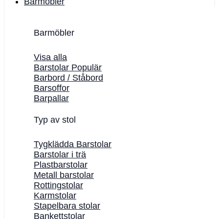
Barmöbler
Barmöbler
Visa alla
Barstolar
Barbord / Ståbord
Barsoffor
Barpallar
Typ av stol
Tygklädda Barstolar
Barstolar i trä
Plastbarstolar
Metall barstolar
Rottingstolar
Karmstolar
Stapelbara stolar
Bankettstolar