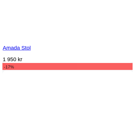
Amada Stol
1 950
kr
-17%