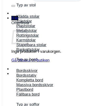
Typ av stol
Klädda stolar
0
kr
Trästolar
Offertlista
Plaststolar
Metallstolar
Rottingstolar
Karmstolar
Stapelbara stolar
Bankettstolar
Inga produkter i varukorgen.
Typ av bord
Gå tillbaka till butiken
Bordsskivor
Bordsstativ
Kompletta bord
Massiva bordsskivor
Plastbord
Fällbara bord
Typ av soffor