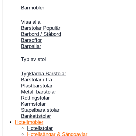
Barmöbler
Visa alla
Barstolar
Barbord / Ståbord
Barsoffor
Barpallar
Typ av stol
Tygklädda Barstolar
Barstolar i trä
Plastbarstolar
Metall barstolar
Rottingstolar
Karmstolar
Stapelbara stolar
Bankettstolar
Hotellmöbler
Hotellstolar
Hotellsängar & Sänggavlar