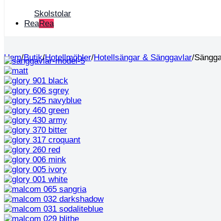
Skolstolar
Rea
Hem
/
Butik
/
Hotellmöbler
/
Hotellsängar & Sänggavlar
/
Sängga