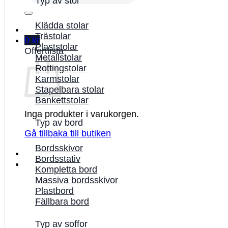
Typ av stol
Klädda stolar
Trästolar
0
kr
Plaststolar
Offertlista
Metallstolar
Rottingstolar
Karmstolar
Stapelbara stolar
Bankettstolar
Inga produkter i varukorgen.
Typ av bord
Gå tillbaka till butiken
Bordsskivor
Bordsstativ
Kompletta bord
Massiva bordsskivor
Plastbord
Fällbara bord
Typ av soffor