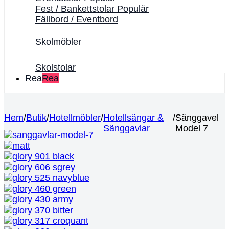
Fest / Bankettstolar
Fällbord / Eventbord
Skolmöbler
Skolstolar
Rea
Hem
/
Butik
/
Hotellmöbler
/
Hotellsängar &
/
Sänggavel
Sänggavlar
Model 7