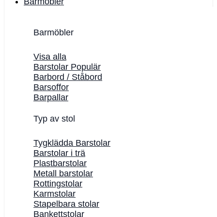
Barmöbler
Barmöbler
Visa alla
Barstolar
Barbord / Ståbord
Barsoffor
Barpallar
Typ av stol
Tygklädda Barstolar
Barstolar i trä
Plastbarstolar
Metall barstolar
Rottingstolar
Karmstolar
Stapelbara stolar
Bankettstolar