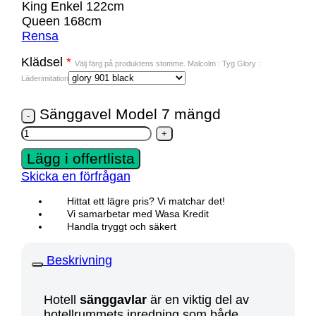
King Enkel 122cm
Queen 168cm
Rensa
Klädsel
*
Välj färg på produktens stomme. Malcolm : Tyg Glory :
Läderimitation
Sänggavel Model 7 mängd
Lägg i offertlista
Skicka en förfrågan
Hittat ett lägre pris? Vi matchar det!
Vi samarbetar med Wasa Kredit
Handla tryggt och säkert
Beskrivning
Hotell
sänggavlar
är en viktig del av
hotellrummets inredning som både