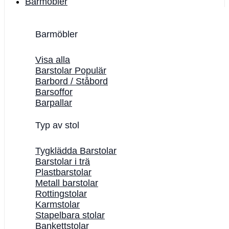
Barmöbler
Barmöbler
Visa alla
Barstolar
Barbord / Ståbord
Barsoffor
Barpallar
Typ av stol
Tygklädda Barstolar
Barstolar i trä
Plastbarstolar
Metall barstolar
Rottingstolar
Karmstolar
Stapelbara stolar
Bankettstolar