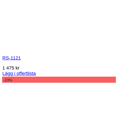
RS-1121
1 475
kr
Lägg i offertlista
-23%