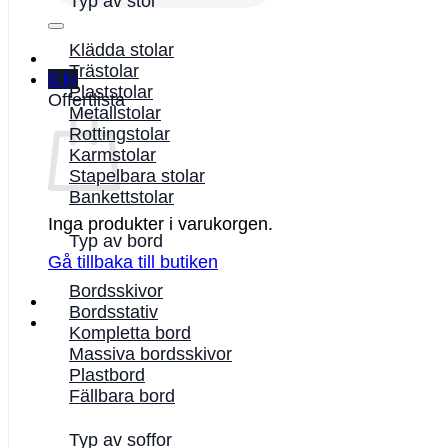
Typ av stol
Klädda stolar
Trästolar
0
kr
Plaststolar
Offertlista
Metallstolar
Rottingstolar
Karmstolar
Stapelbara stolar
Bankettstolar
Inga produkter i varukorgen.
Typ av bord
Gå tillbaka till butiken
Bordsskivor
Bordsstativ
Kompletta bord
Massiva bordsskivor
Plastbord
Fällbara bord
Typ av soffor