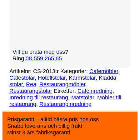
Vill du prata med oss?
Ring
08-559 265 65
Artikelnr:
CS-2013tr
Kategorier:
Cafemöbler
,
Cafestolar
,
Hotellstolar
,
Karmstolar
,
Klädda
stolar
,
Rea
,
Restaurangmöbler
,
Restaurangstolar
Etiketter:
Cafeinredning
,
Inredning till restaurang
,
Matstolar
,
Möbler till
restaurang
,
Restauranginredning
Prisgaranti – alltid bästa pris hos oss
Snabb leverans och billig frakt
Minst 3 års fabriksgaranti