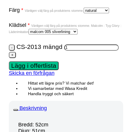
Färg
*
Vänligen välj färg på produktens stomme.
Klädsel
*
Vänligen välj färg på produktens stomme. Malcolm : Tyg Glory :
Läderimitation
CS-2013 mängd
Lägg i offertlista
Skicka en förfrågan
Hittat ett lägre pris? Vi matchar det!
Vi samarbetar med Wasa Kredit
Handla tryggt och säkert
Beskrivning
Bredd: 52cm
Djup: 51cm