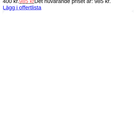
400 kr.
985
kr
Det nuvarande priset är: 985 kr.
Lägg i offertlista