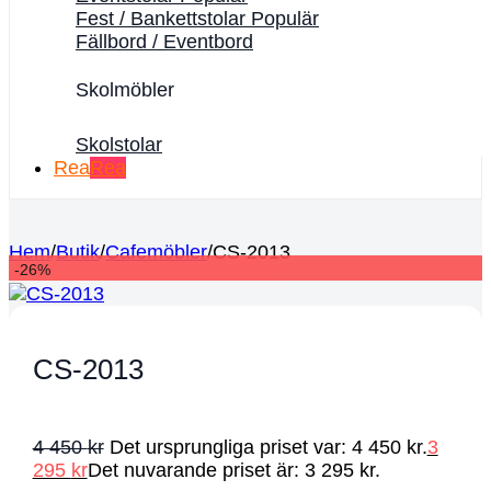
Fest / Bankettstolar
Fällbord / Eventbord
Skolmöbler
Skolstolar
Rea
Hem
/
Butik
/
Cafemöbler
/
CS-2013
-26%
CS-2013
4 450
kr
Det ursprungliga priset var: 4 450 kr.
3
295
kr
Det nuvarande priset är: 3 295 kr.