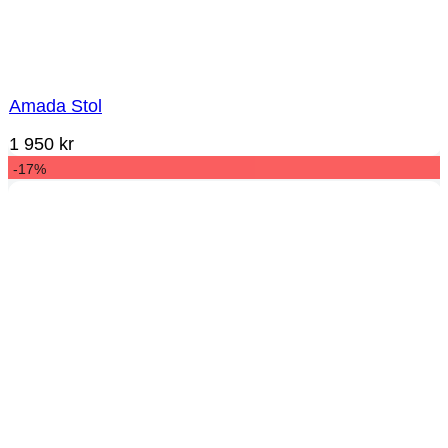
Amada Stol
1 950
kr
-17%